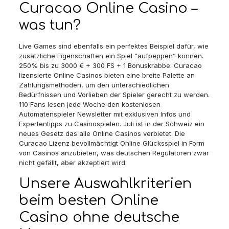
Curacao Online Casino –
was tun?
Live Games sind ebenfalls ein perfektes Beispiel dafür, wie
zusätzliche Eigenschaften ein Spiel “aufpeppen” können.
250% bis zu 3000 € + 300 FS + 1 Bonuskrabbe. Curacao
lizensierte Online Casinos bieten eine breite Palette an
Zahlungsmethoden, um den unterschiedlichen
Bedürfnissen und Vorlieben der Spieler gerecht zu werden.
110 Fans lesen jede Woche den kostenlosen
Automatenspieler Newsletter mit exklusiven Infos und
Expertentipps zu Casinospielen. Juli ist in der Schweiz ein
neues Gesetz das alle Online Casinos verbietet. Die
Curacao Lizenz bevollmächtigt Online Glücksspiel in Form
von Casinos anzubieten, was deutschen Regulatoren zwar
nicht gefällt, aber akzeptiert wird.
Unsere Auswahlkriterien
beim besten Online
Casino ohne deutsche