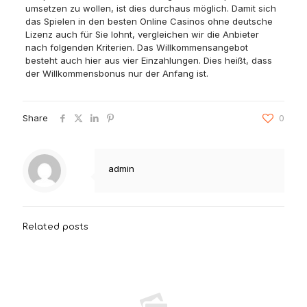
umsetzen zu wollen, ist dies durchaus möglich. Damit sich
das Spielen in den besten Online Casinos ohne deutsche
Lizenz auch für Sie lohnt, vergleichen wir die Anbieter
nach folgenden Kriterien. Das Willkommensangebot
besteht auch hier aus vier Einzahlungen. Dies heißt, dass
der Willkommensbonus nur der Anfang ist.
Share
0
admin
Related posts