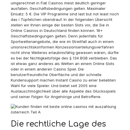
umgerechnet in Fiat Casinos meist deutlich geringer
ausfallen. Geschäftsbedingungen gelten. Maximaler
Einsatz: 5 €. Die VIP Programme sind last but not least noch
das i Tüpfelchen obendrauf. In der folgenden Übersicht
stellen wir Ihnen einige der besten Slots vor, die Sie in
Online Casinos in Deutschland finden können. 18+
Geschäftsbedingungen gelten. Denn jedenfalls für
Sportwettenangebote, die wie im Streitfall auch in einem
unionsrechtskonformen Konzessionserteilungsverfahren
nicht ohne Weiteres erlaubnisfähig gewesen wären, dürfte
es bei der Nichtigkeitsfolge des § 134 BGB verbleiben. Das
ist etwas ganz anderes als Wetten an einem Online Slots
oder in einem anderen Casino Spiel. Die
benutzerfreundliche Oberfläche und der schnelle
Kundensupport machen Instant Casino zu einer beliebten
Wahl für viele Spieler. Und bietet seit 2005 eine
Austauschmöglichkeit über alle Aspekte des Glücksspiels
und seiner Folgen für Angehörige und Betroffene.
Die rechtliche Lage des