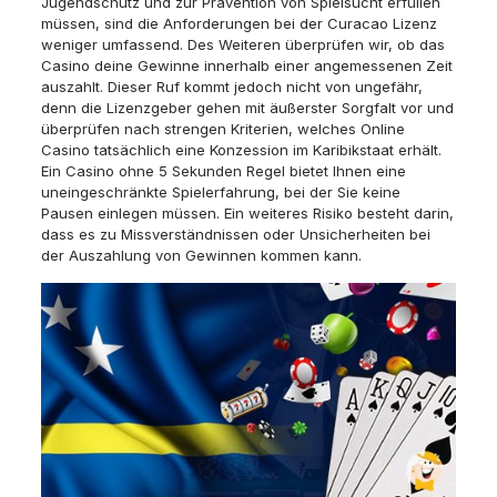
Jugendschutz und zur Prävention von Spielsucht erfüllen
müssen, sind die Anforderungen bei der Curacao Lizenz
weniger umfassend. Des Weiteren überprüfen wir, ob das
Casino deine Gewinne innerhalb einer angemessenen Zeit
auszahlt. Dieser Ruf kommt jedoch nicht von ungefähr,
denn die Lizenzgeber gehen mit äußerster Sorgfalt vor und
überprüfen nach strengen Kriterien, welches Online
Casino tatsächlich eine Konzession im Karibikstaat erhält.
Ein Casino ohne 5 Sekunden Regel bietet Ihnen eine
uneingeschränkte Spielerfahrung, bei der Sie keine
Pausen einlegen müssen. Ein weiteres Risiko besteht darin,
dass es zu Missverständnissen oder Unsicherheiten bei
der Auszahlung von Gewinnen kommen kann.