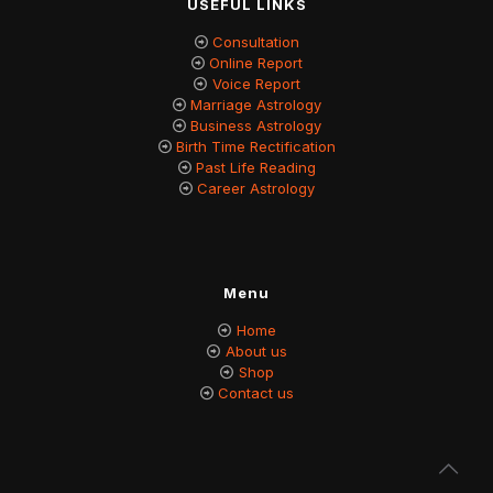
USEFUL LINKS
Consultation
Online Report
Voice Report
Marriage Astrology
Business Astrology
Birth Time Rectification
Past Life Reading
Career Astrology
Menu
Home
About us
Shop
Contact us