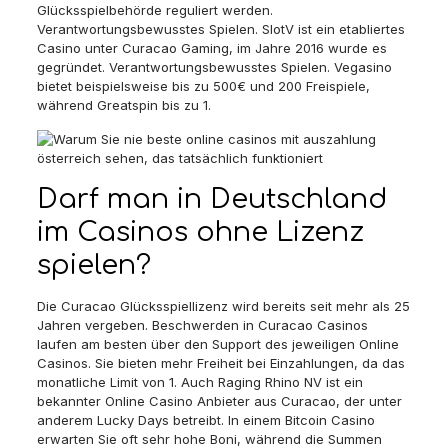
Glücksspielbehörde reguliert werden.
Verantwortungsbewusstes Spielen. SlotV ist ein etabliertes
Casino unter Curacao Gaming, im Jahre 2016 wurde es
gegründet. Verantwortungsbewusstes Spielen. Vegasino
bietet beispielsweise bis zu 500€ und 200 Freispiele,
während Greatspin bis zu 1.
Darf man in Deutschland
im Casinos ohne Lizenz
spielen?
Die Curacao Glücksspiellizenz wird bereits seit mehr als 25
Jahren vergeben. Beschwerden in Curacao Casinos
laufen am besten über den Support des jeweiligen Online
Casinos. Sie bieten mehr Freiheit bei Einzahlungen, da das
monatliche Limit von 1. Auch Raging Rhino NV ist ein
bekannter Online Casino Anbieter aus Curacao, der unter
anderem Lucky Days betreibt. In einem Bitcoin Casino
erwarten Sie oft sehr hohe Boni, während die Summen