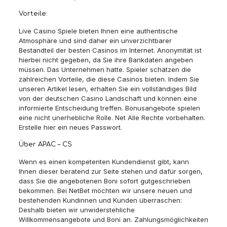
Vorteile:
Live Casino Spiele bieten Ihnen eine authentische
Atmosphäre und sind daher ein unverzichtbarer
Bestandteil der besten Casinos im Internet. Anonymität ist
hierbei nicht gegeben, da Sie ihre Bankdaten angeben
müssen. Das Unternehmen hatte. Spieler schätzen die
zahlreichen Vorteile, die diese Casinos bieten. Indem Sie
unseren Artikel lesen, erhalten Sie ein vollständiges Bild
von der deutschen Casino Landschaft und können eine
informierte Entscheidung treffen. Bonusangebote spielen
eine nicht unerhebliche Rolle. Net Alle Rechte vorbehalten.
Erstelle hier ein neues Passwort.
Über APAC – CS
Wenn es einen kompetenten Kundendienst gibt, kann
Ihnen dieser beratend zur Seite stehen und dafür sorgen,
dass Sie die angebotenen Boni sofort gutgeschrieben
bekommen. Bei NetBet möchten wir unsere neuen und
bestehenden Kundinnen und Kunden überraschen:
Deshalb bieten wir unwiderstehliche
Willkommensangebote und Boni an. Zahlungsmöglichkeiten