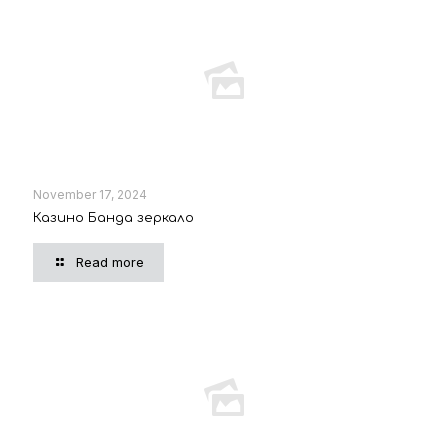
November 17, 2024
Казино Банда зеркало
Read more