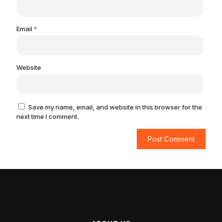
Email
*
Website
Save my name, email, and website in this browser for the
next time I comment.