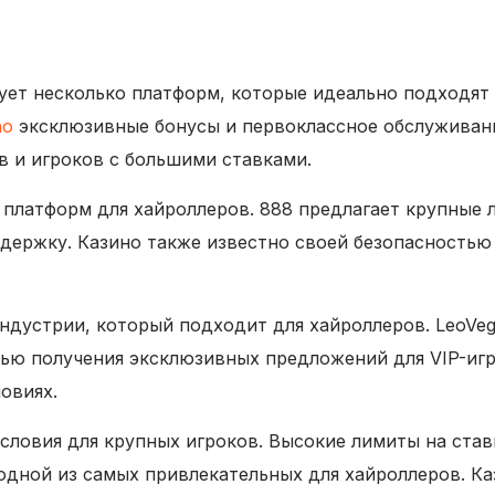
вует несколько платформ, которые идеально подходят 
no
эксклюзивные бонусы и первоклассное обслуживани
 и игроков с большими ставками.
 платформ для хайроллеров. 888 предлагает крупные
держку. Казино также известно своей безопасностью
индустрии, который подходит для хайроллеров. LeoVe
ью получения эксклюзивных предложений для VIP-игр
овиях.
словия для крупных игроков. Высокие лимиты на ста
дной из самых привлекательных для хайроллеров. Ка