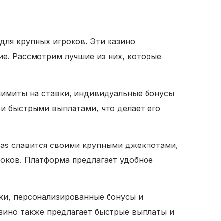
для крупных игроков. Эти казино
е. Рассмотрим лучшие из них, которые
 лимиты на ставки, индивидуальные бонусы
 и быстрыми выплатами, что делает его
gas славится своими крупными джекпотами,
оков. Платформа предлагает удобное
вки, персонализированные бонусы и
зино также предлагает быстрые выплаты и