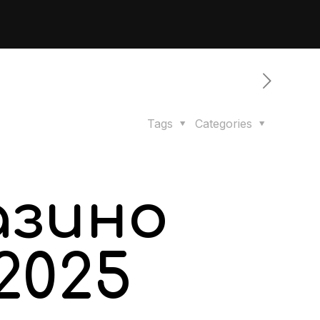
Tags
Categories
азино
2025