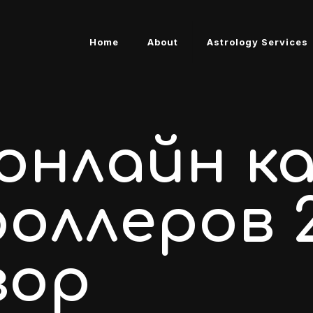
Home
About
Astrology Services
онлайн к
роллеров 
зор