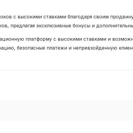
оков с высокими ставками благодаря своим продвин
ов, предлагая эксклюзивные бонусы и дополнительны
ационную платформу с высокими ставками и возможн
рацию, безопасные платежи и непревзойденную клиен