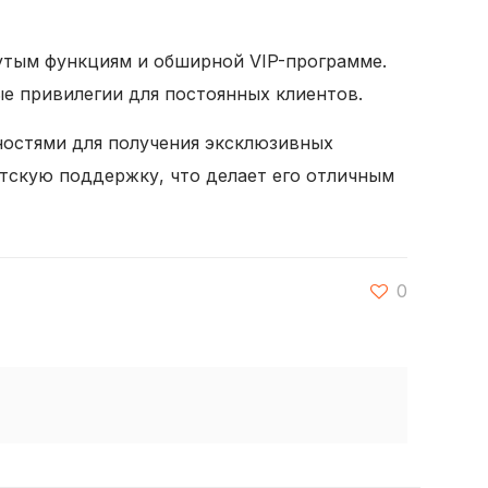
утым функциям и обширной VIP-программе.
е привилегии для постоянных клиентов.
остями для получения эксклюзивных
тскую поддержку, что делает его отличным
0