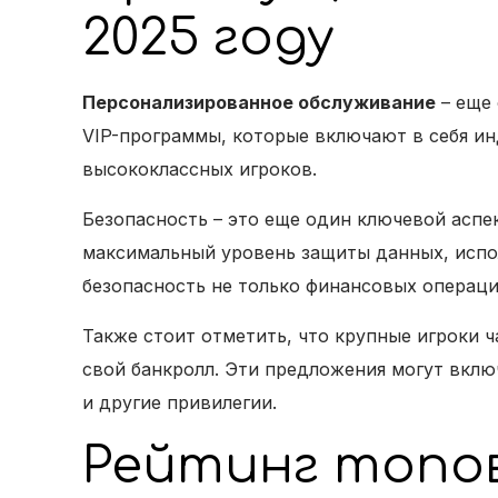
2025 году
Персонализированное обслуживание
– еще 
VIP-программы, которые включают в себя и
высококлассных игроков.
Безопасность – это еще один ключевой аспе
максимальный уровень защиты данных, испо
безопасность не только финансовых операций
Также стоит отметить, что крупные игроки 
свой банкролл. Эти предложения могут включ
и другие привилегии.
Рейтинг топов