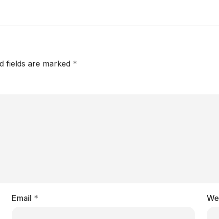
d fields are marked
*
Email
*
We