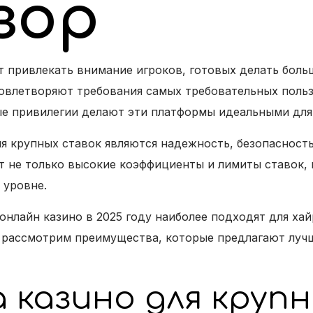
зор
т привлекать внимание игроков, готовых делать боль
овлетворяют требования самых требовательных польз
е привилегии делают эти платформы идеальными для
 крупных ставок являются надежность, безопасность
т не только высокие коэффициенты и лимиты ставок,
 уровне.
онлайн казино в 2025 году наиболее подходят для ха
 рассмотрим преимущества, которые предлагают лучши
казино для крупн