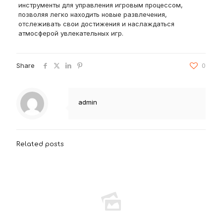
инструменты для управления игровым процессом,
позволяя легко находить новые развлечения,
отслеживать свои достижения и наслаждаться
атмосферой увлекательных игр.
Share
0
admin
Related posts