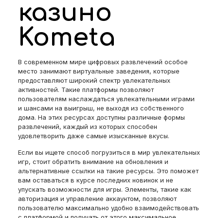
казино
Kometa
В современном мире цифровых развлечений особое
место занимают виртуальные заведения, которые
предоставляют широкий спектр увлекательных
активностей. Такие платформы позволяют
пользователям наслаждаться увлекательными играми
и шансами на выигрыш, не выходя из собственного
дома. На этих ресурсах доступны различные формы
развлечений, каждый из которых способен
удовлетворить даже самые изысканные вкусы.
Если вы ищете способ погрузиться в мир увлекательных
игр, стоит обратить внимание на обновления и
альтернативные ссылки на такие ресурсы. Это поможет
вам оставаться в курсе последних новинок и не
упускать возможности для игры. Элементы, такие как
авторизация и управление аккаунтом, позволяют
пользователю максимально удобно взаимодействовать
с платформой и получать от этого максимальное