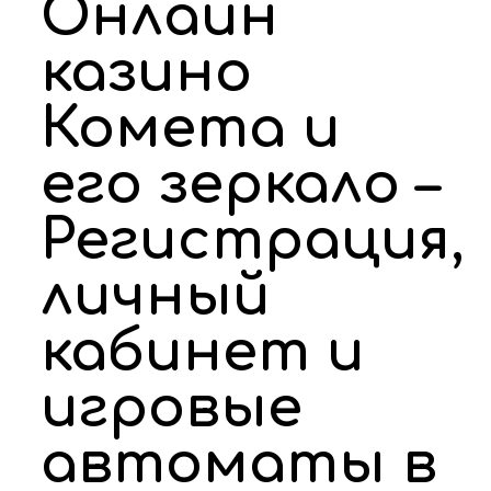
Онлайн
казино
Комета и
его зеркало –
Регистрация,
личный
кабинет и
игровые
автоматы в