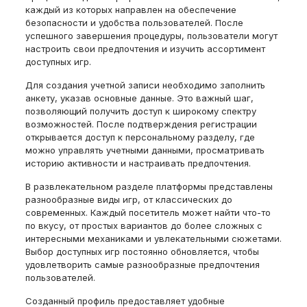
каждый из которых направлен на обеспечение
безопасности и удобства пользователей. После
успешного завершения процедуры, пользователи могут
настроить свои предпочтения и изучить ассортимент
доступных игр.
Для создания учетной записи необходимо заполнить
анкету, указав основные данные. Это важный шаг,
позволяющий получить доступ к широкому спектру
возможностей. После подтверждения регистрации
открывается доступ к персональному разделу, где
можно управлять учетными данными, просматривать
историю активности и настраивать предпочтения.
В развлекательном разделе платформы представлены
разнообразные виды игр, от классических до
современных. Каждый посетитель может найти что-то
по вкусу, от простых вариантов до более сложных с
интересными механиками и увлекательными сюжетами.
Выбор доступных игр постоянно обновляется, чтобы
удовлетворить самые разнообразные предпочтения
пользователей.
Созданный профиль предоставляет удобные