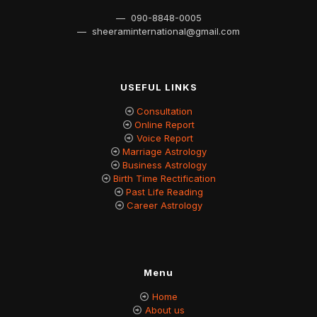
— 090-8848-0005
— sheeraminternational@gmail.com
USEFUL LINKS
Consultation
Online Report
Voice Report
Marriage Astrology
Business Astrology
Birth Time Rectification
Past Life Reading
Career Astrology
Menu
Home
About us