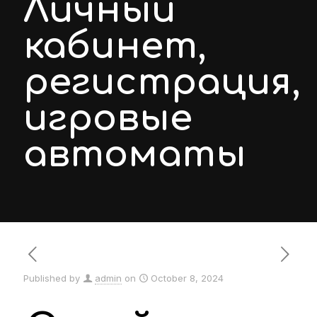
Личный
кабинет,
регистрация,
игровые
автоматы
Published by
admin
on
October 8, 2024