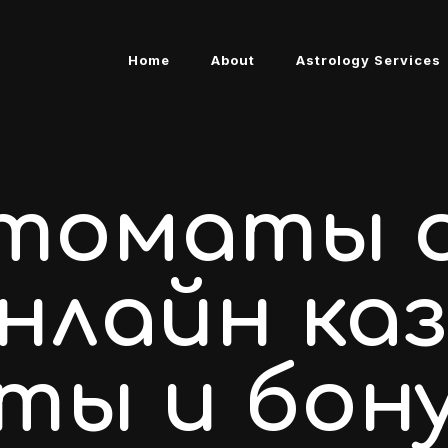
Home
About
Astrology Services
втоматы о
онлайн каз
ты и бон