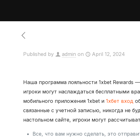
Published by
admin
on
April 12, 2024
Наша программа лояльности 1xbet Rewards — 
игроки могут наслаждаться бесплатными вра
мобильного приложения 1xbet и
1хбет вход
об
связанные с учетной записью, никогда не бу
настольном сайте, игроки могут рассчитыва
Все, что вам нужно сделать, это отправ