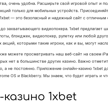
тва, очень удобна. Расширьте свой игровой опыт и п
кций только для мобильных устройств. Присоединяйте
 1xbet — это безопасный и надежный сайт с отличным
а до захватывающего видеопокера. 1xbet предлагает 
лоты, блэкджек, видеопокер, рулетку или любой друго
 акций, которыми такие игроки, как и вы, могут насл
кже можете просматривать наш веб-сайт на своем iPa
рых нет в большинстве других казино. Важно отметит
о, а не постоянно. Приложение онлайн-казино 1xbet 
Chrome OS и Blackberry. Мы знаем, что будет играть и
казино 1xbet