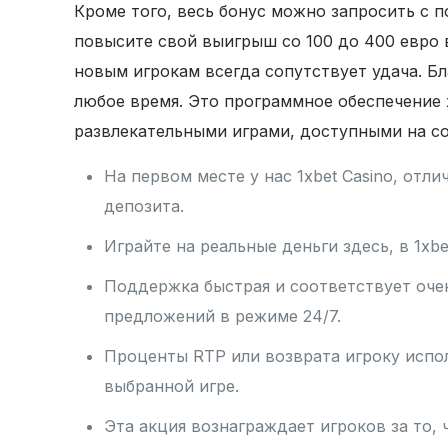
Кроме того, весь бонус можно запросить с
повысите свой выигрыш со 100 до 400 евро в
новым игрокам всегда сопутствует удача. Б
любое время. Это программное обеспечение
развлекательными играми, доступными на со
На первом месте у нас 1xbet Casino, отл
депозита.
Играйте на реальные деньги здесь, в 1xb
Поддержка быстрая и соответствует очен
предложений в режиме 24/7.
Проценты RTP или возврата игроку испо
выбранной игре.
Эта акция вознаграждает игроков за то,