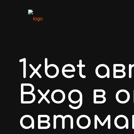
1xbet а
Вход в 
автома