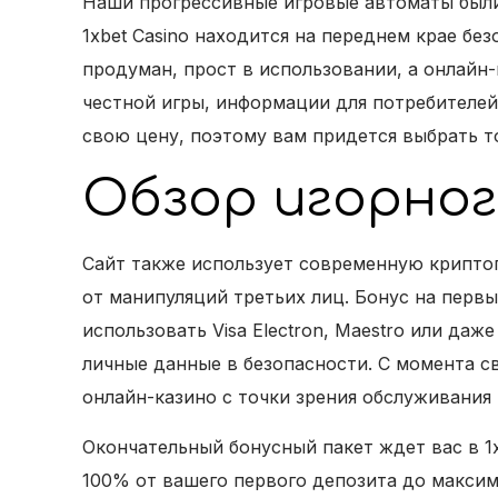
Наши прогрессивные игровые автоматы были 
1xbet Casino находится на переднем крае бе
продуман, прост в использовании, а онлайн
честной игры, информации для потребителей
свою цену, поэтому вам придется выбрать т
Обзор игорного
Сайт также использует современную крипто
от манипуляций третьих лиц. Бонус на первы
использовать Visa Electron, Maestro или д
личные данные в безопасности. С момента с
онлайн-казино с точки зрения обслуживания 
Окончательный бонусный пакет ждет вас в 1xb
100% от вашего первого депозита до максим