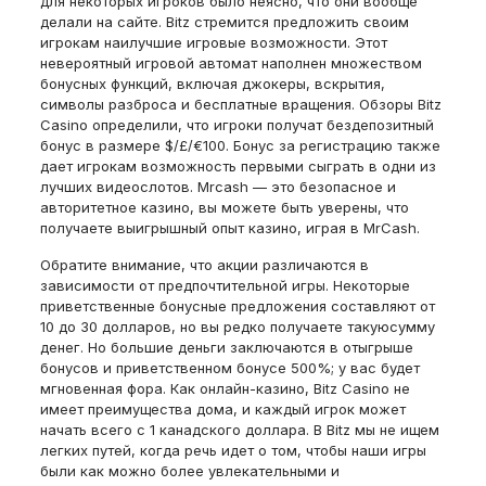
для некоторых игроков было неясно, что они вообще
делали на сайте. Bitz стремится предложить своим
игрокам наилучшие игровые возможности. Этот
невероятный игровой автомат наполнен множеством
бонусных функций, включая джокеры, вскрытия,
символы разброса и бесплатные вращения. Обзоры Bitz
Casino определили, что игроки получат бездепозитный
бонус в размере $/£/€100. Бонус за регистрацию также
дает игрокам возможность первыми сыграть в одни из
лучших видеослотов. Mrcash — это безопасное и
авторитетное казино, вы можете быть уверены, что
получаете выигрышный опыт казино, играя в MrCash.
Обратите внимание, что акции различаются в
зависимости от предпочтительной игры. Некоторые
приветственные бонусные предложения составляют от
10 до 30 долларов, но вы редко получаете такуюсумму
денег. Но большие деньги заключаются в отыгрыше
бонусов и приветственном бонусе 500%; у вас будет
мгновенная фора. Как онлайн-казино, Bitz Casino не
имеет преимущества дома, и каждый игрок может
начать всего с 1 канадского доллара. В Bitz мы не ищем
легких путей, когда речь идет о том, чтобы наши игры
были как можно более увлекательными и