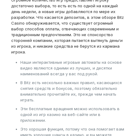
Огромное количество игр предоставляет игроку
достаточно выбора, то есть есть по одной на каждый
день недели, а новые игры добавляются по мере их
разработки. Что касается депозитов, в этом обзоре Bitz
Casino обнаруживается, что существует огромный
выбор способов оплаты, отвечающих современным и
традиционным предпочтениям. Это не спонсорство
сторонней компании, которая пытается вытянуть деньги
из игрока, и никакие средства не берутся из кармана
игрока.
Наши интерактивные игровые автоматы на основе
видео являются одними из лучших, и десятки
наименований всегда у вас под рукой.
В Bitz есть несколько важных правил, касающихся
снятия средств и бонусов, поэтому обязательно
внимательно прочитайте их, прежде чем начать
играть.
Эти бесплатные вращения можно использовать в
одной из игр казино на веб-сайте или в
приложении.
Это хорошая функция, потому что она помогает вам
иметь хорошие шансы в казино, и вы можете