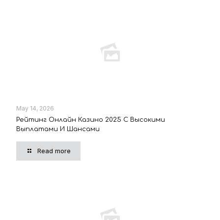
May 14, 2026
Рейтинг Онлайн Казино 2025 С Высокими
Выплатами И Шансами
Read more