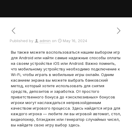
Published by
admin
on
May 16, 2024
Вы также можете воспользоваться нашим выбором игр
для Android или найти самые надежные способы оплаты
на своем устройстве iOS или Android. Важно помнить,
что мобильному устройству необходимо подключение к
Wi-Fi, чтобы играть в мобильные игры онлайн. Одним
касанием экрана вы можете выбрать банковский
метод, который хотите использовать для снятия
средств, депозитов и заработка. От простого
приветственного бонуса до «эксклюзивных» бонусов
игроки могут наслаждаться непревзойденным
качеством игрового процесса. Здесь найдется игра для
каждого игрока — любите ли вы игровой автомат, стол,
видеопокер, блэкджек или генератор случайных чисел,
вы найдете свою игру выбор здесь.