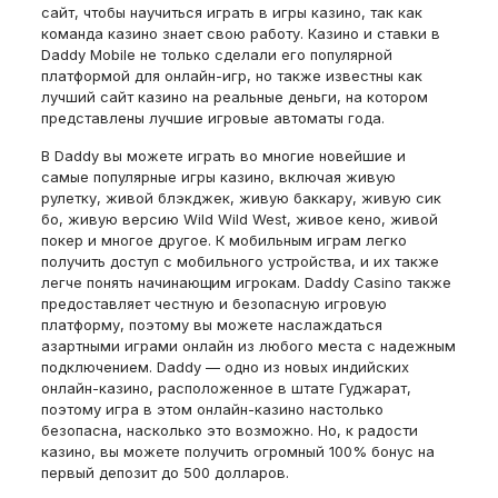
сайт, чтобы научиться играть в игры казино, так как
команда казино знает свою работу. Казино и ставки в
Daddy Mobile не только сделали его популярной
платформой для онлайн-игр, но также известны как
лучший сайт казино на реальные деньги, на котором
представлены лучшие игровые автоматы года.
В Daddy вы можете играть во многие новейшие и
самые популярные игры казино, включая живую
рулетку, живой блэкджек, живую баккару, живую сик
бо, живую версию Wild Wild West, живое кено, живой
покер и многое другое. К мобильным играм легко
получить доступ с мобильного устройства, и их также
легче понять начинающим игрокам. Daddy Casino также
предоставляет честную и безопасную игровую
платформу, поэтому вы можете наслаждаться
азартными играми онлайн из любого места с надежным
подключением. Daddy — одно из новых индийских
онлайн-казино, расположенное в штате Гуджарат,
поэтому игра в этом онлайн-казино настолько
безопасна, насколько это возможно. Но, к радости
казино, вы можете получить огромный 100% бонус на
первый депозит до 500 долларов.