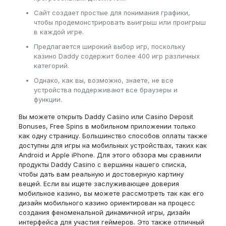
Сайт создает простые для понимания графики,
чтобы продемонстрировать выигрыш или проигрыш
в каждой игре.
Предлагается широкий выбор игр, поскольку
казино Daddy содержит более 400 игр различных
категорий.
Однако, как вы, возможно, знаете, не все
устройства поддерживают все браузеры и
функции.
Вы можете открыть Daddy Casino или Casino Deposit
Bonuses, Free Spins в мобильном приложении только
как одну страницу. Большинство способов оплаты также
доступны для игры на мобильных устройствах, таких как
Android и Apple iPhone. Для этого обзора мы сравнили
продукты Daddy Casino с вершины нашего списка,
чтобы дать вам реальную и достоверную картину
вещей. Если вы ищете заслуживающее доверия
мобильное казино, вы можете рассмотреть так как его
дизайн мобильного казино ориентирован на процесс
создания феноменальной динамичной игры, дизайн
интерфейса для участия геймеров. Это также отличный