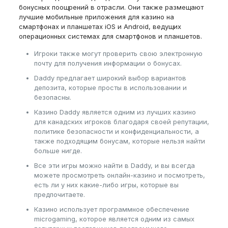
бонусных поощрений в отрасли. Они также размещают
лучшие мобильные приложения для казино на
смартфонах и планшетах iOS и Android, ведущих
операционных системах для смартфонов и планшетов.
Игроки также могут проверить свою электронную
почту для получения информации о бонусах.
Daddy предлагает широкий выбор вариантов
депозита, которые просты в использовании и
безопасны.
Казино Daddy является одним из лучших казино
для канадских игроков благодаря своей репутации,
политике безопасности и конфиденциальности, а
также подходящим бонусам, которые нельзя найти
больше нигде.
Все эти игры можно найти в Daddy, и вы всегда
можете просмотреть онлайн-казино и посмотреть,
есть ли у них какие-либо игры, которые вы
предпочитаете.
Казино использует программное обеспечение
microgaming, которое является одним из самых