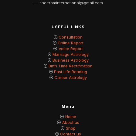
— sheeraminternational@gmail.com
USEFUL LINKS
Consultation
Online Report
Voice Report
Marriage Astrology
Business Astrology
Birth Time Rectification
Past Life Reading
Career Astrology
Menu
Home
About us
Shop
Contact us