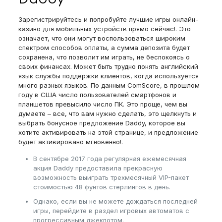
Зарегистрируйтесь и попробуйте лучшие игры онлайн-
казино для мобильных устройств прямо сейчас!. Это
означает, что они могут воспользоваться широким
спектром способов оплаты, а сумма депозита будет
сохранена, что позволит им играть, не беспокоясь о
своих финансах. Может быть трудно понять английский
язык службы поддержки клиентов, когда используется
много разных языков. По данным ComScore, в прошлом
году в США число пользователей смартфонов и
планшетов превысило число ПК. Это проще, чем вы
думаете – все, что вам нужно сделать, это щелкнуть и
выбрать бонусное предложение Daddy, которое вы
хотите активировать на этой странице, и предложение
будет активировано мгновенно!.
В сентябре 2017 года регулярная ежемесячная
акция Daddy предоставила прекрасную
возможность выиграть трехмесячный VIP-пакет
стоимостью 48 фунтов стерлингов в день.
Однако, если вы не можете дождаться последней
игры, перейдите в раздел игровых автоматов с
прогрессивным джекпотом.