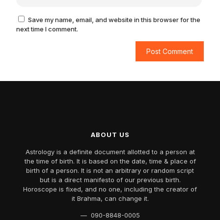
Save my name, email, and website in this browser for the
next time I comment.
ABOUT US
Astrology is a definite document allotted to a person at
the time of birth. It is based on the date, time & place of
birth of a person. It is not an arbitrary or random script
but is a direct manifesto of our previous birth.
Horoscope is fixed, and no one, including the creator of
it Brahma, can change it.
— 090-8848-0005