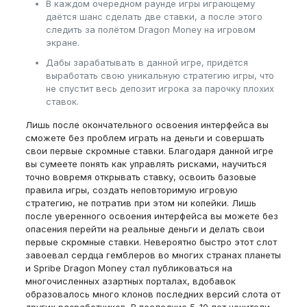
В каждом очередном раунде игры играющему
даётся шанс сделать две ставки, а после этого
следить за полётом Dragon Money на игровом
экране.
Дабы зарабатывать в данной игре, придётся
выработать свою уникальную стратегию игры, что
не спустит весь депозит игрока за парочку плохих
ставок.
Лишь после окончательного освоения интерфейса вы
сможете без проблем играть на деньги и совершать
свои первые скромные ставки. Благодаря данной игре
вы сумеете понять как управлять рисками, научиться
точно вовремя открывать ставку, освоить базовые
правила игры, создать неповторимую игровую
стратегию, не потратив при этом ни копейки. Лишь
после уверенного освоения интерфейса вы можете без
опасения перейти на реальные деньги и делать свои
первые скромные ставки. Невероятно быстро этот слот
завоевал сердца гемблеров во многих странах планеты
и Spribe Dragon Money стал публиковаться на
многочисленных азартных порталах, вдобавок
образовалось много клонов последних версий слота от