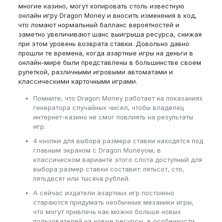
многие казино, могут копировать столь известную
онлайн игру Dragon Money и вносить изменения в код,
что ломают нормальный балланс вероятностей и
заметно увеличивают шанс выигрыша ресурса, снижая
при этом уровень возврата ставки. Довольно давно
прошли те времена, когда азартные игры на деньги в
онлайн-мире были представлены в большинстве своем
рулеткой, различными игровыми автоматами и
классическими карточными играми.
Помните, что Dragon Money работает на показаниях
генератора случайных чисел, чтобы владелец
интернет-казино не смог повлиять на результаты
игр.
4 кнопки для выбора размера ставки находятся под
главным экраном с Dragon Moneyом, в
классическом варианте этого слота доступный для
выбора размер ставки составит: пятьсот, сто,
пятьдесят или тысяча рублей.
А сейчас издатели азартных игр постоянно
стараются придумать необычные механики игры,
что могут привлечь как можно больше новых
пользователей на новые ресурсы, в особенности