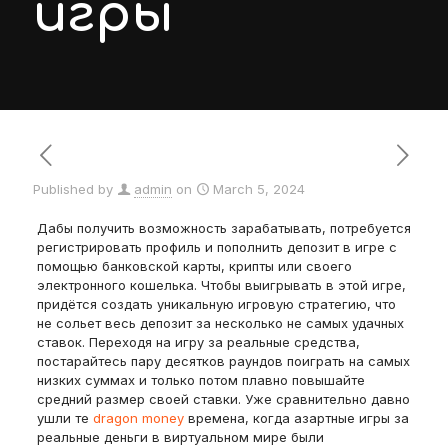
игры
Published by
admin
on
March 5, 2024
Дабы получить возможность зарабатывать, потребуется
регистрировать профиль и пополнить депозит в игре с
помощью банковской карты, крипты или своего
электронного кошелька. Чтобы выигрывать в этой игре,
придётся создать уникальную игровую стратегию, что
не сольет весь депозит за несколько не самых удачных
ставок. Переходя на игру за реальные средства,
постарайтесь пару десятков раундов поиграть на самых
низких суммах и только потом плавно повышайте
средний размер своей ставки. Уже сравнительно давно
ушли те
dragon money
времена, когда азартные игры за
реальные деньги в виртуальном мире были