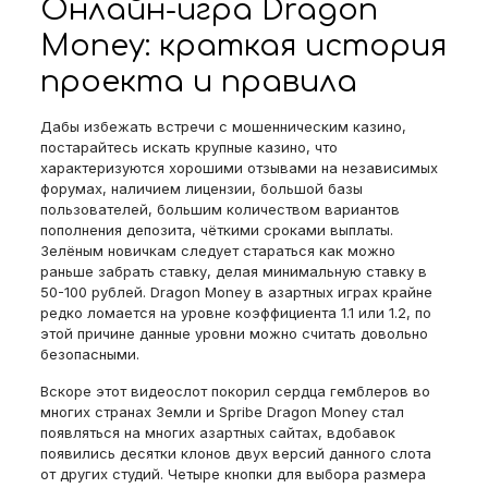
Онлайн-игра Dragon
Money: краткая история
проекта и правила
Дабы избежать встречи с мошенническим казино,
постарайтесь искать крупные казино, что
характеризуются хорошими отзывами на независимых
форумах, наличием лицензии, большой базы
пользователей, большим количеством вариантов
пополнения депозита, чёткими сроками выплаты.
Зелёным новичкам следует стараться как можно
раньше забрать ставку, делая минимальную ставку в
50-100 рублей. Dragon Money в азартных играх крайне
редко ломается на уровне коэффициента 1.1 или 1.2, по
этой причине данные уровни можно считать довольно
безопасными.
Вскоре этот видеослот покорил сердца гемблеров во
многих странах Земли и Spribe Dragon Money стал
появляться на многих азартных сайтах, вдобавок
появились десятки клонов двух версий данного слота
от других студий. Четыре кнопки для выбора размера