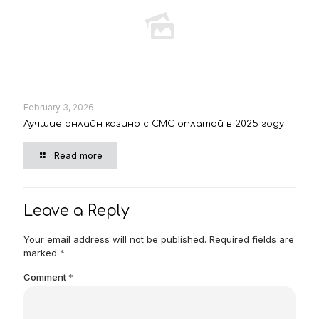
February 3, 2026
Лучшие онлайн казино с СМС оплатой в 2025 году
Read more
Leave a Reply
Your email address will not be published.
Required fields are
marked
*
Comment
*