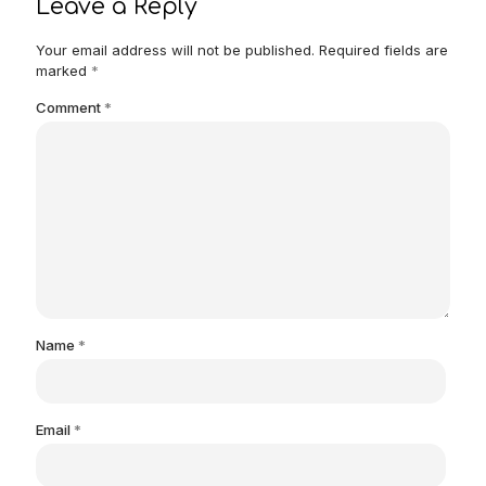
Leave a Reply
Your email address will not be published.
Required fields are
marked
*
Comment
*
Name
*
Email
*