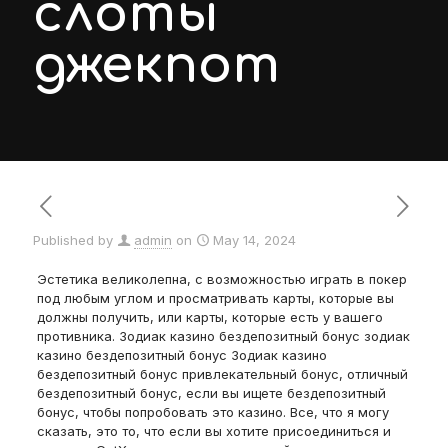
слоты
джекпот
Published by
admin
on
May 14, 2024
Эстетика великолепна, с возможностью играть в покер
под любым углом и просматривать карты, которые вы
должны получить, или карты, которые есть у вашего
противника. Зодиак казино бездепозитный бонус зодиак
казино бездепозитный бонус Зодиак казино
бездепозитный бонус привлекательный бонус, отличный
бездепозитный бонус, если вы ищете бездепозитный
бонус, чтобы попробовать это казино. Все, что я могу
сказать, это то, что если вы хотите присоединиться и