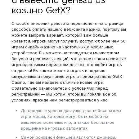
и вывести деньги из
казино GetX?
Способы внесения депозита перечислены на странице
способов оплаты нашего веб-сайта казино, поэтому вы
можете выбрать вариант, который вам больше
нравится. Игроки могут получить доступ к более чем 50
играм онлайн-казино на настольных и мобильных
устройствах. Вы можете наслаждаться множеством
бонусов и рекламных акций, что делает наши наземные
игры идеальным вариантом для тех, кто любит играть
на деньги! Вы также можете играть в недавно
выпущенные и популярные игры в новом разделе GetX
Casino, где вы найдете отличные новые игры.
Обязательно ознакомьтесь с условиями перед
регистрацией — мы хотим, чтобы вы поняли все об
условиях, прежде чем регистрироваться у нас.
До среднего уровня доступно десять бесплатных
игр в месяц, которые могут быть любой из
вышеперечисленных игр, а также бесплатное
вращение на игровых автоматах.
Самой основной функцией являются джокеры,