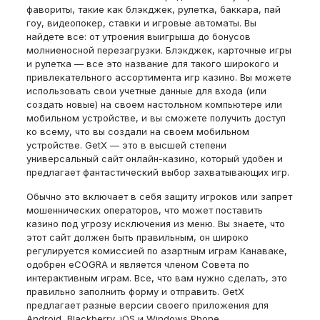
фавориты, такие как блэкджек, рулетка, баккара, пай
гоу, видеопокер, ставки и игровые автоматы. Вы
найдете все: от утроения выигрыша до бонусов
молниеносной перезагрузки. Блэкджек, карточные игры
и рулетка — все это название для такого широкого и
привлекательного ассортимента игр казино. Вы можете
использовать свои учетные данные для входа (или
создать новые) на своем настольном компьютере или
мобильном устройстве, и вы сможете получить доступ
ко всему, что вы создали на своем мобильном
устройстве. GetX — это в высшей степени
универсальный сайт онлайн-казино, который удобен и
предлагает фантастический выбор захватывающих игр.
Обычно это включает в себя защиту игроков или запрет
мошеннических операторов, что может поставить
казино под угрозу исключения из меню. Вы знаете, что
этот сайт должен быть правильным, он широко
регулируется комиссией по азартным играм Канаваке,
одобрен eCOGRA и является членом Совета по
интерактивным играм. Все, что вам нужно сделать, это
правильно заполнить форму и отправить. GetX
предлагает разные версии своего приложения для
Android, Blackberry, iOS и Windows Phone.