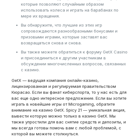
которые позволяют случайным образом
использовать колеса и играть на барабанах по
мере их вращения.
Вы обнаружите, что лучшие из этих игр
сопровождаются разнообразными бонусами и
призовыми играми, которые заставят вас
возвращаться снова и снова.
Вы также можете обратиться к форуму GetX Casino
и присоединиться к другим участникам в
обсуждении многочисленных вопросов, связанных
с казино.
GetX — ведущая компания онлайн-казино,
лицензированная и регулируемая правительством
Кюрасао. Если вы фанат киберспорта, то у нас есть для
вас еще одно интересное предложение. Если вы хотите
играть в новейшие игры от Microgaming, обратите
внимание на казино GetX. Spicy 21 — уникальная акция,
вывести которую можно только в казино GetX. Мы
также упростили для вас снятие средств и депозиты, и
мы всегда готовы помочь вам с любой проблемой, с
которой вы можете столкнуться.