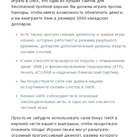
играть в GetX, это один из лучших сайтов для
бесплатной пробной версии. Вы должны играть против
баккары, чтобы иметь возможность обналичить деньги,
и вы выиграете банк в размере 2000 канадских
долларов.
Есть также прогрессивные джекпоты и живые игры
казино, которые работают в режиме реального
времени, добавляя дополнительный уровень азарта
онлайн-слотам.
К ним относятся проверка по борьбе с отмыванием
денег (AML) и финансированием терроризма (ATF),
печать eCOGRA и надежный банковский партнер.
Вы почувствуете себя как дома в нашем
ассортименте онлайн-слотов в GetX.
Казино GetX соблюдает все основные
законодательные акты, и одно из них касается
честной игры.
Просто не забудьте использовать свой бонус GetX в
верхней части вашего выигрыша, чтобы продолжать
пожинать плоды!. Игроки также могут разыграть
огромный прогрессивный джекпот, размер которого