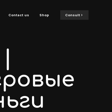
Contact us
Shop
Consult
|
гровые
ньги