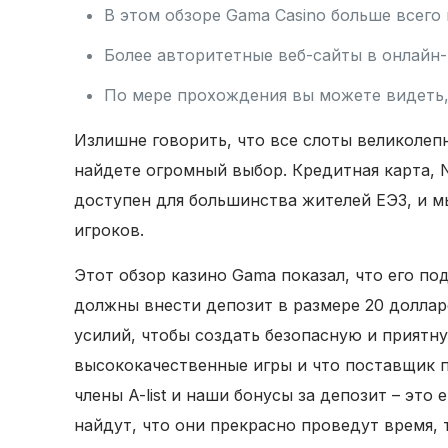
В этом обзоре Gama Casino больше всего 
Более авторитетные веб-сайты в онлайн
По мере прохождения вы можете видеть, 
Излишне говорить, что все слоты великолеп
найдете огромный выбор. Кредитная карта, Net
доступен для большинства жителей ЕЭЗ, и м
игроков.
Этот обзор казино Gama показал, что его по
должны внести депозит в размере 20 доллар
усилий, чтобы создать безопасную и приятн
высококачественные игры и что поставщик п
члены A-list и наши бонусы за депозит – эт
найдут, что они прекрасно проведут время, 