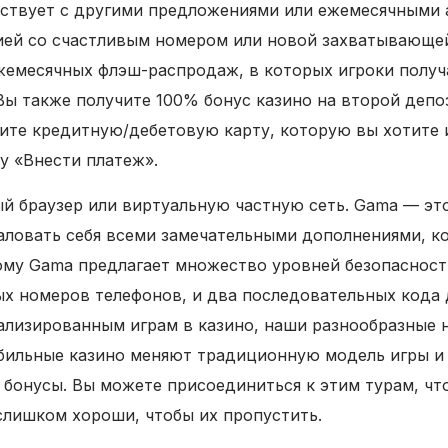
йствует с другими предложениями или ежемесячными 
цией со счастливым номером или новой захватывающе
емесячных флэш-распродаж, в которых игроки получ
ы также получите 100% бонус казино на второй депоз
ите кредитную/дебетовую карту, которую вы хотите 
у «Внести платеж».
й браузер или виртуальную частную сеть. Gama — эт
баловать себя всеми замечательными дополнениями, 
му Gama предлагает множество уровней безопасности
 номеров телефонов, и два последовательных кода д
ализированным играм в казино, наши разнообразные 
бильные казино меняют традиционную модель игры и
е бонусы. Вы можете присоединиться к этим турам, ч
слишком хороши, чтобы их пропустить.