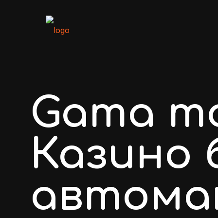
Gama то
Казино 
автома