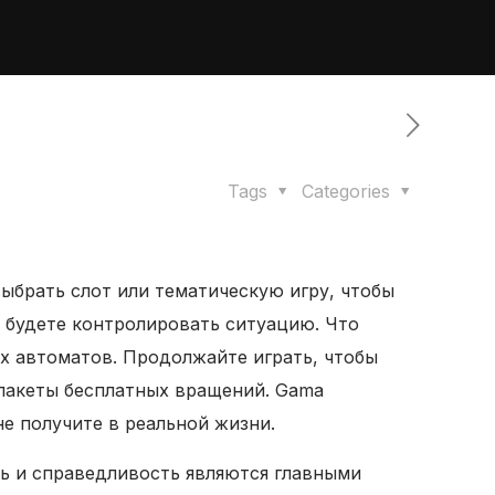
Tags
Categories
выбрать слот или тематическую игру, чтобы
а будете контролировать ситуацию. Что
ых автоматов. Продолжайте играть, чтобы
 пакеты бесплатных вращений. Gama
е получите в реальной жизни.
ть и справедливость являются главными