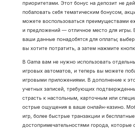
приоритетами. Этот бонус на депозит не де
побаловать себя тематическим бонусом, ак
можете воспользоваться преимуществами еж
и предложений — отличное место для игры. В
ваши данные понадобятся для оплаты; выбер
вы хотите потратить, а затем нажмите кнопк
В Gama вам не нужно использовать отдельны
игровых автоматов, и теперь вы можете по
игровыми приложениями. В дополнение к это
учетных записей, требующих подтвержденных
страсть к настольным, карточным или специ
острые ощущения в ваше онлайн-казино. Мо
игр, более быстрые транзакции и бесплатны
достопримечательностями города, которые 