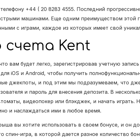
телефону +44 ( 20 8283 4555. Последний прогрессивный
ыстрыми машинами. Еще одним преимуществом этой гру
нными с играми, каждое из которых имеет свой уника
 счета Kent
что вам будет легко, зарегистрировав учетную запись 
 для iOS и Android, чтобы получить полнофункционал
е джекпоты, и под этим мы подразумеваем, что джек
ьзователя и пароль для внесения депозита. В нескол
втоматы, видеопокер или блэкджек, и начать играть. Н
ино и наслаждаться ими в любое время.
ыша вы хотите использовать в своем бонусе, и он до
 это спин-игра, в которой дается разное количество б