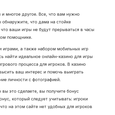
 и многое другое. Все, что вам нужно
вы обнаружите, что дама на стойке
 что ваши игры не будут прерываться в часы
ьном помощнике.
играми, а также набором мобильных игр
ясь найти идеальное онлайн-казино для игры
грового процесса для игроков. В казино
высить ваш интерес и помочь выиграть
ние личности с фотографией.
 вы это сделаете, вы получите бонус
онус, который следует учитывать: игроки
 что на этом сайте нет удобных для игроков