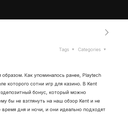
Tags
Categories
образом. Как упоминалось ранее, Playtech
е которого сотни игр для казино. В Kent
 бездепозитный бонус, который можно
му бы не взглянуть на наш обзор Kent и не
 время дня и ночи, и они идеально подходят