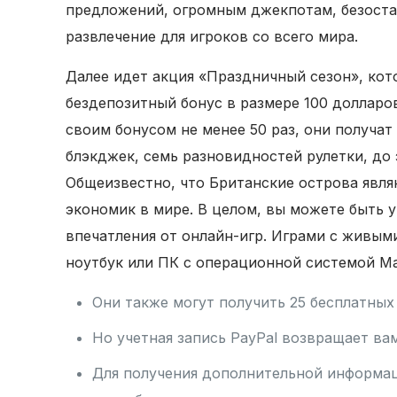
предложений, огромным джекпотам, безостан
развлечение для игроков со всего мира.
Далее идет акция «Праздничный сезон», кот
бездепозитный бонус в размере 100 долларо
своим бонусом не менее 50 раз, они получат
блэкджек, семь разновидностей рулетки, до э
Общеизвестно, что Британские острова явл
экономик в мире. В целом, вы можете быть у
впечатления от онлайн-игр. Играми с живым
ноутбук или ПК с операционной системой Ma
Они также могут получить 25 бесплатных
Но учетная запись PayPal возвращает вам
Для получения дополнительной информаци