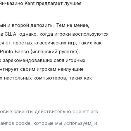
н-казино Kent предлагает лучшее
ый и второй депозиты. Тем не менее,
в США, однако, когда игроки воспользуются
я от простых классических игр, таких как
 Punto Banco (испанский рулетка).
о зарекомендовавших себя игорных
рантирует своим игрокам наилучшие
ых настольных компьютеров, таких как
новые клиенты действительно оценят его.
йлов cookie, которые мы используем, и