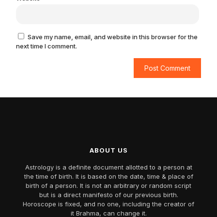
Save my name, email, and website in this browser for the
next time I comment.
ABOUT US
Astrology is a definite document allotted to a person at
the time of birth. It is based on the date, time & place of
birth of a person. It is not an arbitrary or random script
but is a direct manifesto of our previous birth.
Horoscope is fixed, and no one, including the creator of
it Brahma, can change it.