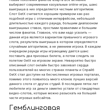
выбирают современные казуальные online-игры, шанс
выигрыша в них определяется честным алгоритмом.
Слот GetX считается хорошим примером как-раз
подобной игры с отличным интерфейсом, небольшой
длительностью каждого раунда, большим диапазоном
выигрышных ставок, простыми правилами и большим
числом фанатов. Главное, что вам надо усвоить —
данная игра является вариантом привычного игрового
слота, результаты выигрыша в котором определяются
случайным алгоритмом, а не умением игрока. В каждом
очередном раунде игры играющему даётся шанс
поставить два призовых билета, а потом следить за
полетом GetX на игровом экране. Невероятно быстро
описанный слот онлайн быстро завоевал сердца
пользователей во многих странах планеты и Спрайб
GetX стал доступен на бесчисленных игровых порталах,
помимо этого появилось много клонов лучших версий
данного слота от других студий. В последние пяток лет
любители игр за деньги заметно устали от стандартных
видео-слотов, которые можно разыскать на большей
части игровых вебсайтов.
Гемблинговая