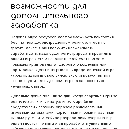
возможности для
дополнительного
заработка
Подавляющее ресурсов дает возможность поиграть в
бесплатном демонстрационном режиме, чтобы не
тратить денег. Дабы получить возможность
зарабатывать, надо будет регистрировать профиль в
онлайн игре GetX и пополнить свой счёт в игре с
помощью криптовалюты, цифрового кошелька или
карты банка. Дабы выигрывать в представленной игре,
нужно придумать свою уникальную игровую тактику,
что не спустит весь депозит игрока за несколько
неудачных ставок.
Довольно давно прошли те дни, когда азартные игры за
реальные деньги в виртуальном мире были
представлены главным образом разномастными
игровыми автоматами, карточными играми и разными
типами рулетки. А сейчас разработчики азартных игр
онлайн постоянно пытаются проработать уникальные
геймерские механики, которые могут притянуть больше