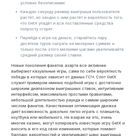
условно безопасными.
Каждую секунду размер выигрыша пользователя
растёт, но заодно с ним растёт и вероятность того,
что GetX упадёт и все поставленные средства
попросту сгорят.
Перейдя к игре на деньги, старайтесь пару
десятков туров сыграть на мизерных суммах и
только после этого мелкими шагами увеличивайте
средний размер своей ставки.
Новые поколения фанатов азарта все активнее
выбирают казуальные игры, сама по себе вероятность
победы в которых зависит от данных ГСЧ. Слот GetX
служит примером именно подобной игры с достаточно
широким диапазоном выигрышных ставок, интуитивным
интерфейсом, максимально простыми правилами,
небольшой длительностью раунда и самым широким
числом фанатов. Качественная оптимизация движка
даёт возможность довольно легко играть с планшета,
ноутбука или мобильного. Не взирая на это, очень
многие казино, могут копировать известную игру GetX и
вносить в его код свои изменения, которые ломают
балланс вероятностей и увеличивают шанс выигрыша