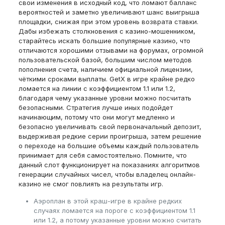
свои изменения в исходный код, что ломают балланс
вероятностей и заметно увеличивают шанс выигрыша
площадки, снижая при этом уровень возврата ставки.
Дабы избежать столкновения с казино-мошенником,
старайтесь искать большие популярные казино, что
отличаются хорошими отзывами на форумах, огромной
пользовательской базой, большим числом методов
пополнения счета, наличием официальной лицензии,
чёткими сроками выплаты. GetX в игре крайне редко
ломается на линии с коэффициентом 1.1 или 1.2,
благодаря чему указанные уровни можно посчитать
безопасными. Стратегия лучше иных подойдет
начинающим, потому что они могут медленно и
безопасно увеличивать свой первоначальный депозит,
выдерживая редкие серии проигрыша, затем решение
о переходе на большие объемы каждый пользователь
принимает для себя самостоятельно. Помните, что
данный слот функционирует на показаниях алгоритмов
генерации случайных чисел, чтобы владелец онлайн-
казино не смог повлиять на результаты игр.
Аэроплан в этой краш-игре в крайне редких
случаях ломается на пороге с коэффициентом 1.1
или 1.2, а потому указанные уровни можно считать