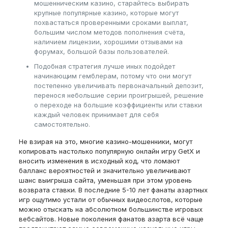
мошенническим казино, старайтесь выбирать
крупные популярные казино, которые могут
похвастаться проверенными сроками выплат,
большим числом методов пополнения счёта,
наличием лицензии, хорошими отзывами на
форумах, большой базы пользователей.
Подобная стратегия лучше иных подойдет
начинающим гемблерам, потому что они могут
постепенно увеличивать первоначальный депозит,
перенося небольшие серии проигрышей, решение
о переходе на большие коэффициенты или ставки
каждый человек принимает для себя
самостоятельно.
Не взирая на это, многие казино-мошенники, могут
копировать настолько популярную онлайн игру GetX и
вносить изменения в исходный код, что ломают
балланс вероятностей и значительно увеличивают
шанс выигрыша сайта, уменьшая при этом уровень
возврата ставки. В последние 5-10 лет фанаты азартных
игр ощутимо устали от обычных видеослотов, которые
можно отыскать на абсолютном большинстве игровых
вебсайтов. Новые поколения фанатов азарта всё чаще