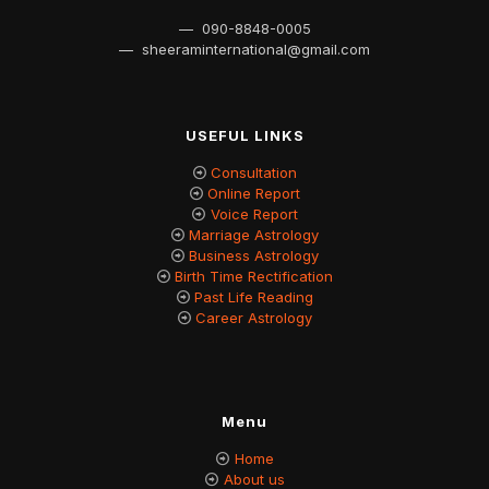
— 090-8848-0005
— sheeraminternational@gmail.com
USEFUL LINKS
Consultation
Online Report
Voice Report
Marriage Astrology
Business Astrology
Birth Time Rectification
Past Life Reading
Career Astrology
Menu
Home
About us