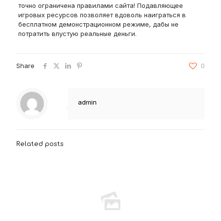
точно ограничена правилами сайта! Подавляющее
игровых ресурсов позволяет вдоволь наиграться в
бесплатном демонстрационном режиме, дабы не
потратить впустую реальные деньги.
Share
0
admin
Related posts