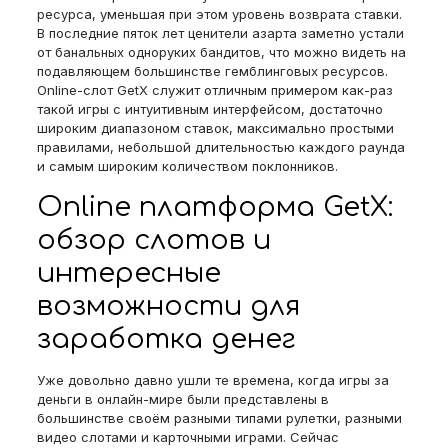
ресурса, уменьшая при этом уровень возврата ставки.
В последние пяток лет ценители азарта заметно устали
от банальных одноруких бандитов, что можно видеть на
подавляющем большинстве гемблинговых ресурсов.
Online-слот GetX служит отличным примером как-раз
такой игры с интуитивным интерфейсом, достаточно
широким диапазоном ставок, максимально простыми
правилами, небольшой длительностью каждого раунда
и самым широким количеством поклонников.
Online платформа GetX:
обзор слотов и
интересные
возможности для
заработка денег
Уже довольно давно ушли те времена, когда игры за
деньги в онлайн-мире были представлены в
большинстве своём разными типами рулетки, разными
видео слотами и карточными играми. Сейчас