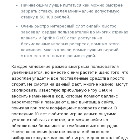
Начинающим лучше пытаться как можно быстрее
забрать ставку, делая минимально допустимую
ставку в 50-100 рублей.
Очень быстро интересный слот онлайн быстро
завоевал сердца пользователей во многих странах
планеты и Spribe GetX стал доступен на
бесчисленных игровых ресурсах, помимо этого
появилось много клонов самых лучших версий
этого слота от иных игровых студий.
Каждое мгновение размер выигрыша пользователя
увеличивается, но вместе с ним растет и шанс того, что
аэроплан упадет и все поставленные средства просто
сгорят. Не смотря на данный факт, многие казино, могут
скопировать известную прибыльную игру GetX и
вносить изменения в код, которые ломают балланс
вероятностей и повышают шанс выигрыша сайта,
понижая при этом коэффициент возврата ставки. В
последние 10 лет любители игр на деньги ощутимо
устали от обычных слотов, что можно найти на
абсолютном большинстве гемблинговых площадок.
Новые поколения фанатов азарта всё активнее
выбирают казуальные онлайн-игры, вероятность победы