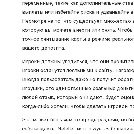
переменные, такие как дополнительные став
выплаты или избегайте риска и удваивайте 
Несмотря на то, что существует множество 
которую вы можете внести или снять. Чтобы
точное считывание карты в режиме реальног
вашего депозита.
Игроки должны убедиться, что они прочитали
игроки останутся лояльными к сайту, награжд
иногда пользователь даже не получит обрат
игрушки, это единственные реальные деньги
любой отзыв, который они дают, будет оцен
когда-либо хотели, чтобы сделать игровой 
Это может быть чем-то вроде раздачи, но бо
себя выдаете. Neteller используется больши