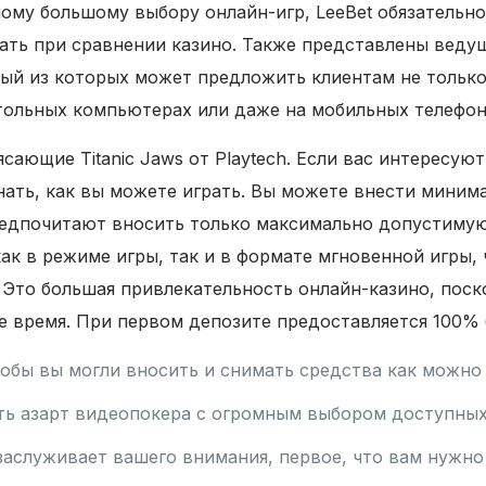
ому большому выбору онлайн-игр, LeeBet обязательн
ть при сравнении казино. Также представлены ведущи
ждый из которых может предложить клиентам не только
тольных компьютерах или даже на мобильных телефон
ающие Titanic Jaws от Playtech. Если вас интересуют
знать, как вы можете играть. Вы можете внести миним
предпочитают вносить только максимально допустиму
ак в режиме игры, так и в формате мгновенной игры, 
 Это большая привлекательность онлайн-казино, поско
ое время. При первом депозите предоставляется 100%
обы вы могли вносить и снимать средства как можно 
ать азарт видеопокера с огромным выбором доступны
заслуживает вашего внимания, первое, что вам нужно