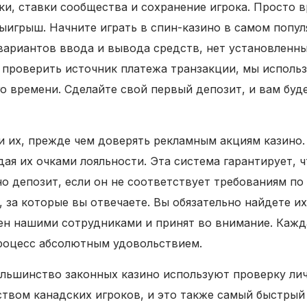
ки, ставки сообщества и сохранение игрока. Просто 
выигрыш. Начните играть в спин-казино в самом попул
вариантов ввода и вывода средств, нет установленн
 проверить источник платежа транзакции, мы исполь
о времени. Сделайте свой первый депозит, и вам буде
 их, прежде чем доверять рекламным акциям казино. 
ая их очками лояльности. Эта система гарантирует, ч
но депозит, если он не соответствует требованиям п
, за которые вы отвечаете. Вы обязательно найдете и
ен нашими сотрудниками и принят во внимание. Кажд
процесс абсолютным удовольствием.
льшинство законных казино используют проверку личн
нством канадских игроков, и это также самый быстрый