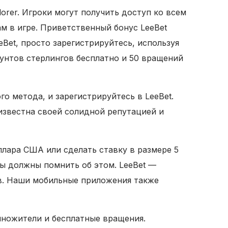
orer. Игроки могут получить доступ ко всем
ам в игре. Приветственный бонус LeeBet
Bet, просто зарегистрируйтесь, используя
унтов стерлингов бесплатно и 50 вращений
о метода, и зарегистрируйтесь в LeeBet.
известна своей солидной репутацией и
ллара США или сделать ставку в размере 5
вы должны помнить об этом. LeeBet —
тв. Наши мобильные приложения также
ножители и бесплатные вращения.