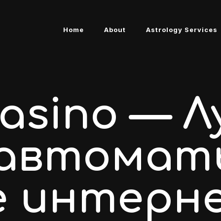
Home
About
Astrology Services
casino — 
 автомат
е интерн