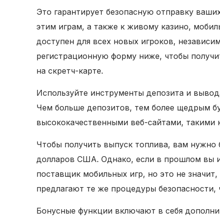
Это гарантирует безопасную отправку ваших 
этим играм, а также к живому казино, мобил
доступен для всех новых игроков, независим
регистрационную форму ниже, чтобы получит
на скретч-карте.
Используйте инструменты депозита и вывода
Чем больше депозитов, тем более щедрым бу
высококачественными веб-сайтами, такими как
Чтобы получить выпуск топлива, вам нужно 
долларов США. Однако, если в прошлом вы и
поставщик мобильных игр, но это не значит
предлагают те же процедуры безопасности, 
Бонусные функции включают в себя дополни