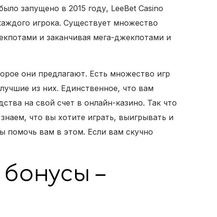
было запущено в 2015 году, LeeBet Casino
 каждого игрока. Существует множество
жекпотами и заканчивая мега-джекпотами и
торое они предлагают. Есть множество игр
лучшие из них. Единственное, что вам
ства на свой счет в онлайн-казино. Так что
 знаем, что вы хотите играть, выигрывать и
ы помочь вам в этом. Если вам скучно
 бонусы –