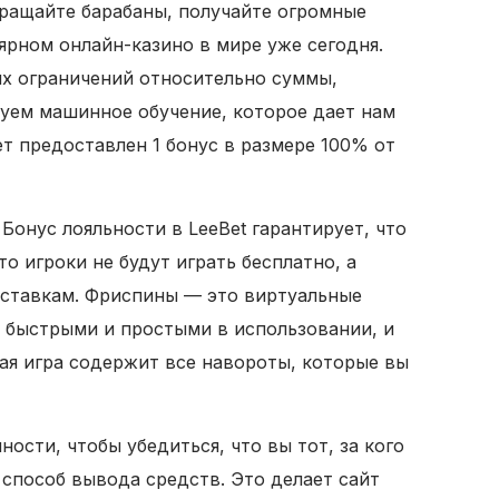
вращайте барабаны, получайте огромные
ярном онлайн-казино в мире уже сегодня.
ых ограничений относительно суммы,
зуем машинное обучение, которое дает нам
т предоставлен 1 бонус в размере 100% от
Бонус лояльности в LeeBet гарантирует, что
то игроки не будут играть бесплатно, а
о ставкам. Фриспины — это виртуальные
х быстрыми и простыми в использовании, и
ая игра содержит все навороты, которые вы
ости, чтобы убедиться, что вы тот, за кого
 способ вывода средств. Это делает сайт