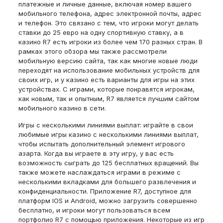
платежные и личные данные, включая номер вашего
мобильного телефона, адрес электронной почты, адрес
и телефон. Это связано с тем, что игроки могут делать
ставки до 25 евро на одну спортивную ставку, а в
казино R7 есть игроки из более чем 170 разных стран. В
рамках этого обзора мы также рассмотрели
мобильную версию сайта, так как многие новые люди
переходят на использование мобильных устройств для
своих игр, и у казино есть варианты для игры на этих
устройствах. С играми, которые понравятся игрокам,
как новым, так и опытным, R7 является лучшим сайтом
мобильного казино в сети.
Игры с несколькими линиями выплат: играйте в свои
любимые игры казино с несколькими линиями выплат,
чтобы испытать дополнительный элемент игрового
азарта. Когда вы играете в эту игру, у вас есть
возможность сыграть до 125 бесплатных вращений. Вы
также можете наслаждаться играми в режиме с
несколькими вкладками для большего развлечения и
конфиденциальности. Приложение R7, доступное для
платформ IOS и Android, можно загрузить совершенно
бесплатно, и игроки могут пользоваться всем
портфолио R7 с помощью приложения. Некоторые из игр