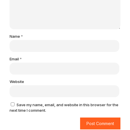
Name
*
Email
*
Website
Save my name, email, and website in this browser for the
next time I comment.