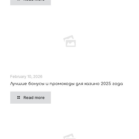
February 10, 2026
Лучшие бонусы и промокоды для казино 2025 года
Read more