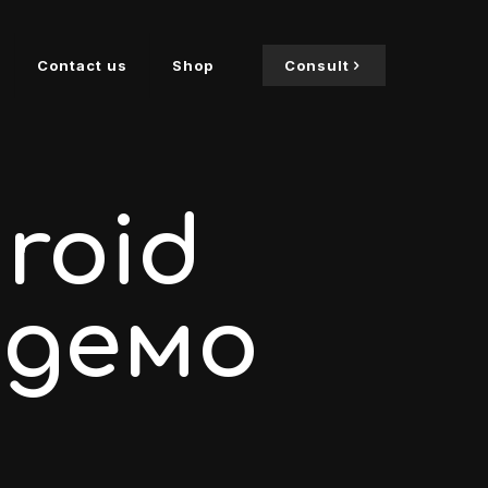
Contact us
Shop
Consult
roid
 демо