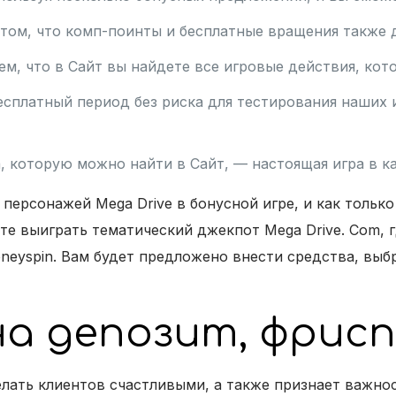
том, что комп-поинты и бесплатные вращения также д
м, что в Сайт вы найдете все игровые действия, кот
есплатный период без риска для тестирования наших 
, которую можно найти в Сайт, — настоящая игра в к
 персонажей Mega Drive в бонусной игре, и как только
те выиграть тематический джекпот Mega Drive. Com, 
neyspin. Вам будет предложено внести средства, выб
на депозит, фрисп
лать клиентов счастливыми, а также признает важнос