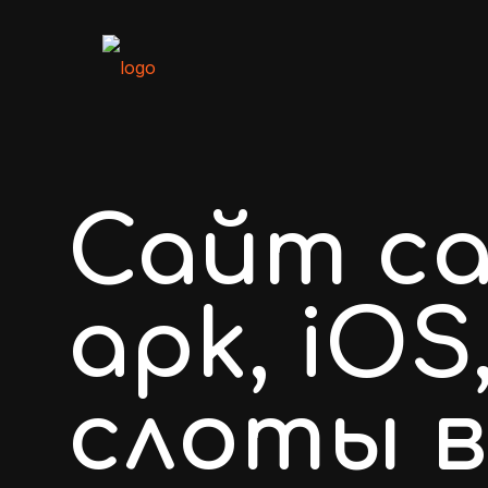
Сайт ca
apk, iO
слоты 