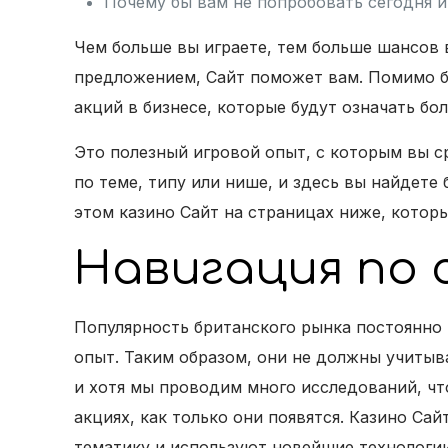
Почему бы вам не попробовать сегодня 
Чем больше вы играете, тем больше шансов 
предложением, Сайт поможет вам. Помимо б
акций в бизнесе, которые будут означать бо
Это полезный игровой опыт, с которым вы с
по теме, типу или нише, и здесь вы найдет
этом казино Сайт на страницах ниже, которы
Навигация по 
Популярность британского рынка постоянно 
опыт. Таким образом, они не должны учитыв
и хотя мы проводим много исследований, ч
акциях, как только они появятся. Казино С
тематику и используют новейшие технологи