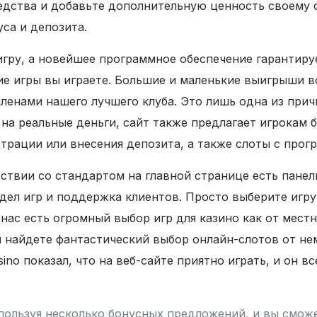
дства и добавьте дополнительную ценность своему с
са и депозита.
гру, а новейшее программное обеспечение гарантируе
ие игры вы играете. Большие и маленькие выигрыши в
членами нашего лучшего клуба. Это лишь одна из прич
р на реальные деньги, сайт также предлагает игрокам 
трации или внесения депозита, а также слоты с про
тствии со стандартом на главной странице есть пане
дел игр и поддержка клиентов. Просто выберите игру,
У нас есть огромный выбор игр для казино как от мес
Вы найдете фантастический выбор онлайн-слотов от н
sino показал, что на веб-сайте приятно играть, и он 
пользуя несколько бонусных предложений, и вы смож