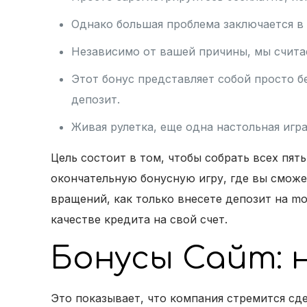
Однако большая проблема заключается в 
Независимо от вашей причины, мы считае
Этот бонус представляет собой просто б
депозит.
Живая рулетка, еще одна настольная игра
Цель состоит в том, чтобы собрать всех пять
окончательную бонусную игру, где вы сможе
вращений, как только внесете депозит на mo
качестве кредита на свой счет.
Бонусы Сайт: 
Это показывает, что компания стремится сде