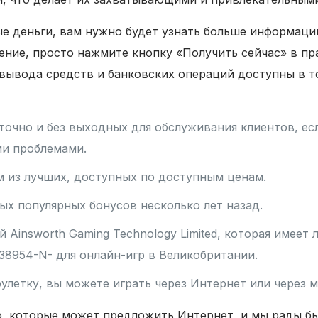
ные деньги, вам нужно будет узнать больше информац
жение, просто нажмите кнопку «Получить сейчас» в пр
, вывода средств и банковских операций доступны в т
очно и без выходных для обслуживания клиентов, ес
ми проблемами.
м из лучших, доступных по доступным ценам.
х популярных бонусов несколько лет назад.
й Ainsworth Gaming Technology Limited, которая имеет
38954-N- для онлайн-игр в Великобритании.
рулетку, вы можете играть через Интернет или через 
, которые может предложить Интернет, и мы рады быт