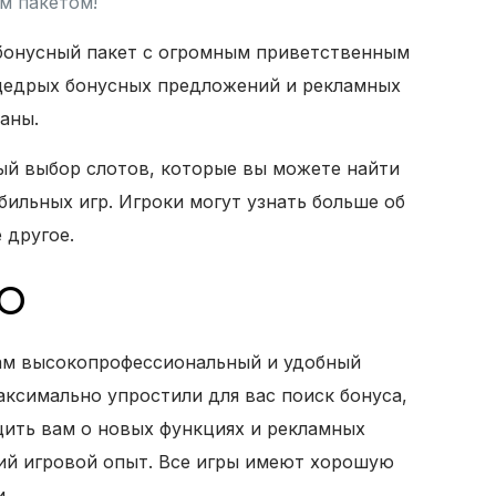
м пакетом!
 бонусный пакет с огромным приветственным
 щедрых бонусных предложений и рекламных
аны.
ный выбор слотов, которые вы можете найти
ильных игр. Игроки могут узнать больше об
 другое.
о
окам высокопрофессиональный и удобный
аксимально упростили для вас поиск бонуса,
щить вам о новых функциях и рекламных
щий игровой опыт. Все игры имеют хорошую
и.