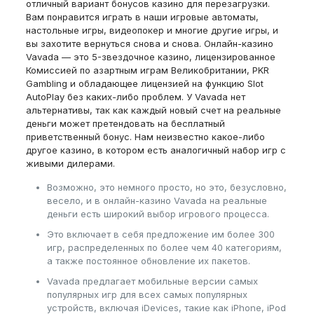
отличный вариант бонусов казино для перезагрузки.
Вам понравится играть в наши игровые автоматы,
настольные игры, видеопокер и многие другие игры, и
вы захотите вернуться снова и снова. Онлайн-казино
Vavada — это 5-звездочное казино, лицензированное
Комиссией по азартным играм Великобритании, PKR
Gambling и обладающее лицензией на функцию Slot
AutoPlay без каких-либо проблем. У Vavada нет
альтернативы, так как каждый новый счет на реальные
деньги может претендовать на бесплатный
приветственный бонус. Нам неизвестно какое-либо
другое казино, в котором есть аналогичный набор игр с
живыми дилерами.
Возможно, это немного просто, но это, безусловно,
весело, и в онлайн-казино Vavada на реальные
деньги есть широкий выбор игрового процесса.
Это включает в себя предложение им более 300
игр, распределенных по более чем 40 категориям,
а также постоянное обновление их пакетов.
Vavada предлагает мобильные версии самых
популярных игр для всех самых популярных
устройств, включая iDevices, такие как iPhone, iPod