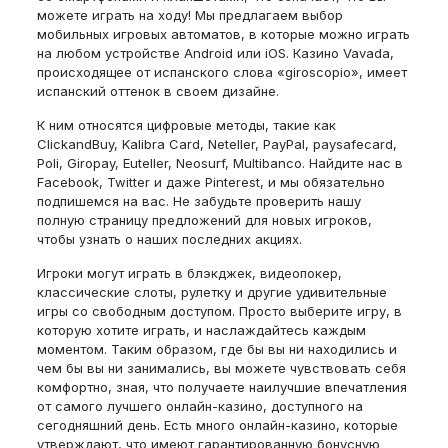
можете играть на ходу! Мы предлагаем выбор
мобильных игровых автоматов, в которые можно играть
на любом устройстве Android или iOS. Казино Vavada,
происходящее от испанского слова «giroscopio», имеет
испанский оттенок в своем дизайне.
К ним относятся цифровые методы, такие как
ClickandBuy, Kalibra Card, Neteller, PayPal, paysafecard,
Poli, Giropay, Euteller, Neosurf, Multibanco. Найдите нас в
Facebook, Twitter и даже Pinterest, и мы обязательно
подпишемся на вас. Не забудьте проверить нашу
полную страницу предложений для новых игроков,
чтобы узнать о наших последних акциях.
Игроки могут играть в блэкджек, видеопокер,
классические слоты, рулетку и другие удивительные
игры со свободным доступом. Просто выберите игру, в
которую хотите играть, и наслаждайтесь каждым
моментом. Таким образом, где бы вы ни находились и
чем бы вы ни занимались, вы можете чувствовать себя
комфортно, зная, что получаете наилучшие впечатления
от самого лучшего онлайн-казино, доступного на
сегодняшний день. Есть много онлайн-казино, которые
утверждают, что имеют гарантированную бонусную