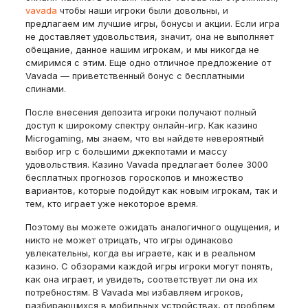
vavada
чтобы наши игроки были довольны, и
предлагаем им лучшие игры, бонусы и акции. Если игра
не доставляет удовольствия, значит, она не выполняет
обещание, данное нашим игрокам, и мы никогда не
смиримся с этим. Еще одно отличное предложение от
Vavada — приветственный бонус с бесплатными
спинами.
После внесения депозита игроки получают полный
доступ к широкому спектру онлайн-игр. Как казино
Microgaming, мы знаем, что вы найдете невероятный
выбор игр с большими джекпотами и массу
удовольствия. Казино Vavada предлагает более 3000
бесплатных прогнозов гороскопов и множество
вариантов, которые подойдут как новым игрокам, так и
тем, кто играет уже некоторое время.
Поэтому вы можете ожидать аналогичного ощущения, и
никто не может отрицать, что игры одинаково
увлекательны, когда вы играете, как и в реальном
казино. С обзорами каждой игры игроки могут понять,
как она играет, и увидеть, соответствует ли она их
потребностям. В Vavada мы избавляем игроков,
разбирающихся в мобильных устройствах, от проблем