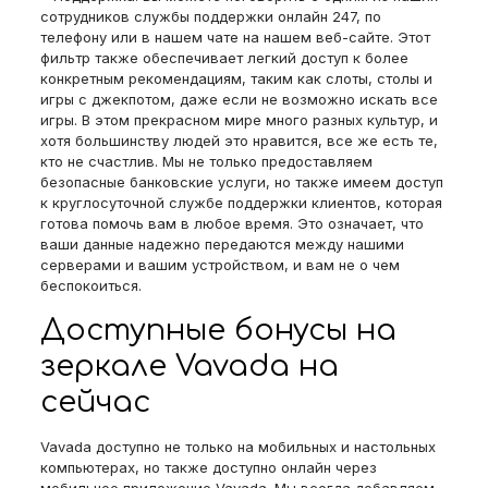
сотрудников службы поддержки онлайн 247, по
телефону или в нашем чате на нашем веб-сайте. Этот
фильтр также обеспечивает легкий доступ к более
конкретным рекомендациям, таким как слоты, столы и
игры с джекпотом, даже если не возможно искать все
игры. В этом прекрасном мире много разных культур, и
хотя большинству людей это нравится, все же есть те,
кто не счастлив. Мы не только предоставляем
безопасные банковские услуги, но также имеем доступ
к круглосуточной службе поддержки клиентов, которая
готова помочь вам в любое время. Это означает, что
ваши данные надежно передаются между нашими
серверами и вашим устройством, и вам не о чем
беспокоиться.
Доступные бонусы на
зеркале Vavada на
сейчас
Vavada доступно не только на мобильных и настольных
компьютерах, но также доступно онлайн через