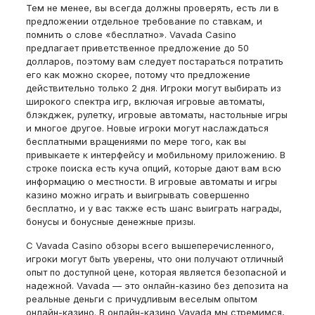
Тем не менее, вы всегда должны проверять, есть ли в
предложении отдельное требование по ставкам, и
помнить о слове «бесплатно». Vavada Casino
предлагает приветственное предложение до 50
долларов, поэтому вам следует постараться потратить
его как можно скорее, потому что предложение
действительно только 2 дня. Игроки могут выбирать из
широкого спектра игр, включая игровые автоматы,
блэкджек, рулетку, игровые автоматы, настольные игры
и многое другое. Новые игроки могут наслаждаться
бесплатными вращениями по мере того, как вы
привыкаете к интерфейсу и мобильному приложению. В
строке поиска есть куча опций, которые дают вам всю
информацию о местности. В игровые автоматы и игры
казино можно играть и выигрывать совершенно
бесплатно, и у вас также есть шанс выиграть награды,
бонусы и бонусные денежные призы.
С Vavada Casino обзоры всего вышеперечисленного,
игроки могут быть уверены, что они получают отличный
опыт по доступной цене, которая является безопасной и
надежной. Vavada — это онлайн-казино без депозита на
реальные деньги с причудливым веселым опытом
онлайн-казино. В онлайн-казино Vavada мы стремимся,