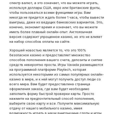
спектр валют, а это означает, что вы можете играть,
используя доллары США, евро или британские фунты,
чтобы пользоваться всеми функциями игры. Вам
никогда не придется ждать более 1 часа, чтобы вывести
выигрыш, даже из ведущих банковских вариантов. Это,
конечно, экономит время и означает, что вы можете
иметь более плавный онлайн-опыт. Англоязычная
версия содержит упрощенное казино, но это не влияет
на набор способов оплаты на сайте.
Хорошей новостью является то, что это 100%
безопасное казино и предоставляет множество
способов пополнения вашего счета, депозиты и снятие
средств невероятно просты. Игры Vavada размещаются
на программной платформе Playtech, которая
используется некоторыми из самых популярных онлайн-
казино в мире, и к ней могут получить доступ люди со
всего мира. Вам будет предоставлена страница
оформления заказа, где вам будет необходимо
заполнить форму быстрой проверки карты. Просто
нажмите на предпочтительный способ пополнения,
выберите свою карту и все. Получите максимальную
отдачу от нашего мобильного казино, имея
возможность играть в наши выигрышные слоты и игры