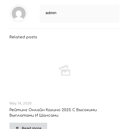
admin
Related posts
May 14, 2026
Рейтинг Онлайн Казино 2025 С Высокими
Выплатами И Шансами
Read more