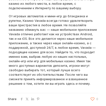
казино из любого места, в любое время, с
подключением к Интернету по вашему выбору.
От игровых автоматов и мини-игр до блэкджека и
рулетки, Казино Vavada всегда готово удовлетворить
ваши пристрастия в любое время. Не позволяйте
названию обмануть вас — наше мобильное приложение
Vavada отлично работает как на устройствах Android,
так и на iOS. Все это делается через наше мобильное
приложение, а также через наше онлайн-казино, а с
поддержкой, доступной 24/7, в любое время, Vavada —
подходящее казино для всех. Найдите то, что подходит
именно вам, выбрав любую из наших настольных,
онлайн-игр или игр для мобильных казино. Имея так
много доступных вариантов депозита, игроки могут
свободно выбирать тот, который лучше всего
соответствует их обстоятельствам. После чего вы
сможете принять информированное и взвешенное
решение о том, хотите ли вы играть здесь и почему.
Share
0