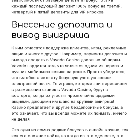
зависимости от размера депозита) Бонус 15% на
каждый последующий депозит 100% бонус на третий,
четвертый и пятый депозиты для VIP-игроков
Внесение депозита и
вывод выигрыша
К ним относятся поддержка клиентов, игры, рекламные
акции и многое другое. Например, варианты депозита и
вывода средств в Vavada Casino довольно обширны.
Vavada гордится тем, что является одним из первых и
лучших мобильных казино на рынке. Просто убедитесь,
что вы обновляете эту бонусную учетную запись
электронной почты. Те игроки, которые заинтересованы
в размещении ставок в Vavada Casino, будут в
восторге, когда их угостят чрезвычайно щедрыми
акциями, дающими им шанс на крупный выигрыш!
Казино предлагает и другие бездепозитные бонусы, а
это означает, что вы всегда можете их поймать, ничего
не делая.
Это один из самых редких бонусов в онлайн-казино, так
как его сложнее найти, но когда вы это сделаете, это