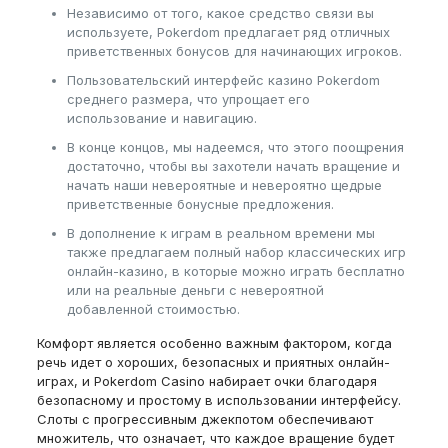
Независимо от того, какое средство связи вы
используете, Pokerdom предлагает ряд отличных
приветственных бонусов для начинающих игроков.
Пользовательский интерфейс казино Pokerdom
среднего размера, что упрощает его
использование и навигацию.
В конце концов, мы надеемся, что этого поощрения
достаточно, чтобы вы захотели начать вращение и
начать наши невероятные и невероятно щедрые
приветственные бонусные предложения.
В дополнение к играм в реальном времени мы
также предлагаем полный набор классических игр
онлайн-казино, в которые можно играть бесплатно
или на реальные деньги с невероятной
добавленной стоимостью.
Комфорт является особенно важным фактором, когда
речь идет о хороших, безопасных и приятных онлайн-
играх, и Pokerdom Casino набирает очки благодаря
безопасному и простому в использовании интерфейсу.
Слоты с прогрессивным джекпотом обеспечивают
множитель, что означает, что каждое вращение будет