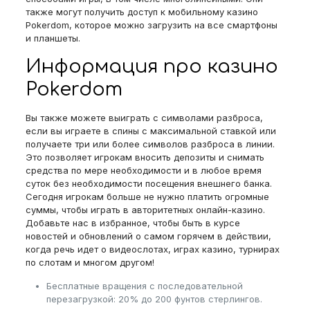
также могут получить доступ к мобильному казино
Pokerdom, которое можно загрузить на все смартфоны
и планшеты.
Информация про казино
Pokerdom
Вы также можете выиграть с символами разброса,
если вы играете в спины с максимальной ставкой или
получаете три или более символов разброса в линии.
Это позволяет игрокам вносить депозиты и снимать
средства по мере необходимости и в любое время
суток без необходимости посещения внешнего банка.
Сегодня игрокам больше не нужно платить огромные
суммы, чтобы играть в авторитетных онлайн-казино.
Добавьте нас в избранное, чтобы быть в курсе
новостей и обновлений о самом горячем в действии,
когда речь идет о видеослотах, играх казино, турнирах
по слотам и многом другом!
Бесплатные вращения с последовательной
перезагрузкой: 20% до 200 фунтов стерлингов.