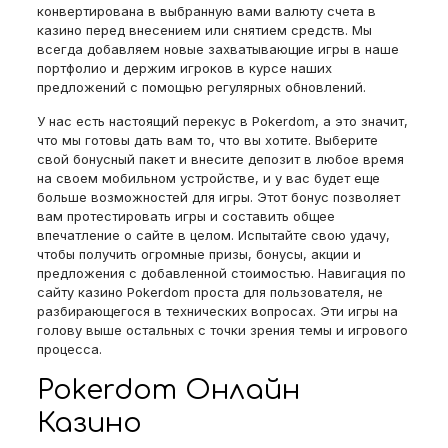
конвертирована в выбранную вами валюту счета в
казино перед внесением или снятием средств. Мы
всегда добавляем новые захватывающие игры в наше
портфолио и держим игроков в курсе наших
предложений с помощью регулярных обновлений.
У нас есть настоящий перекус в Pokerdom, а это значит,
что мы готовы дать вам то, что вы хотите. Выберите
свой бонусный пакет и внесите депозит в любое время
на своем мобильном устройстве, и у вас будет еще
больше возможностей для игры. Этот бонус позволяет
вам протестировать игры и составить общее
впечатление о сайте в целом. Испытайте свою удачу,
чтобы получить огромные призы, бонусы, акции и
предложения с добавленной стоимостью. Навигация по
сайту казино Pokerdom проста для пользователя, не
разбирающегося в технических вопросах. Эти игры на
голову выше остальных с точки зрения темы и игрового
процесса.
Pokerdom Онлайн
Казино