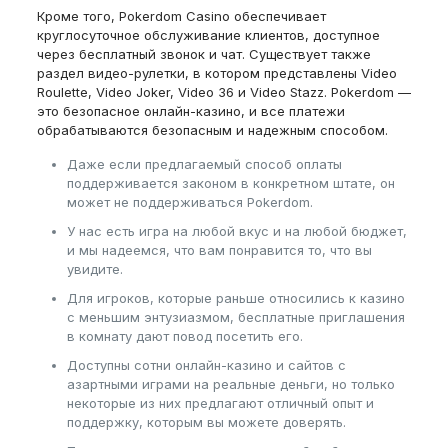
Кроме того, Pokerdom Casino обеспечивает
круглосуточное обслуживание клиентов, доступное
через бесплатный звонок и чат. Существует также
раздел видео-рулетки, в котором представлены Video
Roulette, Video Joker, Video 36 и Video Stazz. Pokerdom —
это безопасное онлайн-казино, и все платежи
обрабатываются безопасным и надежным способом.
Даже если предлагаемый способ оплаты
поддерживается законом в конкретном штате, он
может не поддерживаться Pokerdom.
У нас есть игра на любой вкус и на любой бюджет,
и мы надеемся, что вам понравится то, что вы
увидите.
Для игроков, которые раньше относились к казино
с меньшим энтузиазмом, бесплатные приглашения
в комнату дают повод посетить его.
Доступны сотни онлайн-казино и сайтов с
азартными играми на реальные деньги, но только
некоторые из них предлагают отличный опыт и
поддержку, которым вы можете доверять.