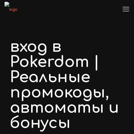
вход в
Pokerdom |
Реальные
промокоды,
автоматы и
бонусы