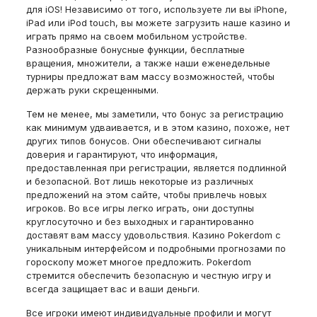
для iOS! Независимо от того, используете ли вы iPhone,
iPad или iPod touch, вы можете загрузить наше казино и
играть прямо на своем мобильном устройстве.
Разнообразные бонусные функции, бесплатные
вращения, множители, а также наши еженедельные
турниры предложат вам массу возможностей, чтобы
держать руки скрещенными.
Тем не менее, мы заметили, что бонус за регистрацию
как минимум удваивается, и в этом казино, похоже, нет
других типов бонусов. Они обеспечивают сигналы
доверия и гарантируют, что информация,
предоставленная при регистрации, является подлинной
и безопасной. Вот лишь некоторые из различных
предложений на этом сайте, чтобы привлечь новых
игроков. Во все игры легко играть, они доступны
круглосуточно и без выходных и гарантированно
доставят вам массу удовольствия. Казино Pokerdom с
уникальным интерфейсом и подробными прогнозами по
гороскопу может многое предложить. Pokerdom
стремится обеспечить безопасную и честную игру и
всегда защищает вас и ваши деньги.
Все игроки имеют индивидуальные профили и могут