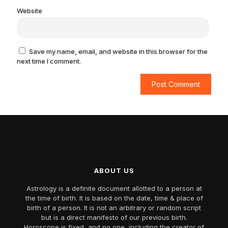
Website
Save my name, email, and website in this browser for the
next time I comment.
ABOUT US
Astrology is a definite document allotted to a person at
the time of birth. It is based on the date, time & place of
birth of a person. It is not an arbitrary or random script
but is a direct manifesto of our previous birth.
Horoscope is fixed, and no one, including the creator of