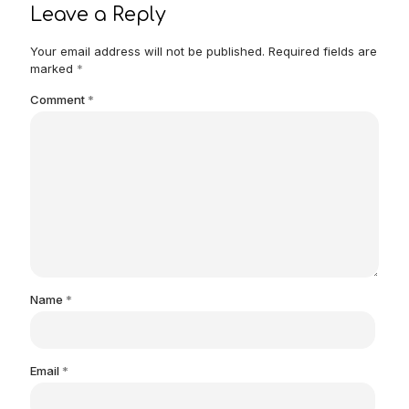
Leave a Reply
Your email address will not be published.
Required fields are
marked
*
Comment
*
Name
*
Email
*