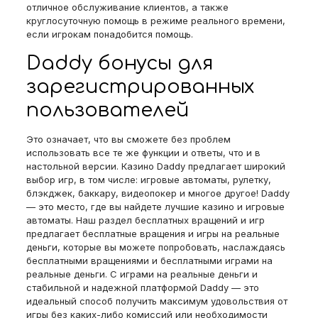
отличное обслуживание клиентов, а также
круглосуточную помощь в режиме реального времени,
если игрокам понадобится помощь.
Daddy бонусы для
зарегистрированных
пользователей
Это означает, что вы сможете без проблем
использовать все те же функции и ответы, что и в
настольной версии. Казино Daddy предлагает широкий
выбор игр, в том числе: игровые автоматы, рулетку,
блэкджек, баккару, видеопокер и многое другое! Daddy
— это место, где вы найдете лучшие казино и игровые
автоматы. Наш раздел бесплатных вращений и игр
предлагает бесплатные вращения и игры на реальные
деньги, которые вы можете попробовать, наслаждаясь
бесплатными вращениями и бесплатными играми на
реальные деньги. С играми на реальные деньги и
стабильной и надежной платформой Daddy — это
идеальный способ получить максимум удовольствия от
игры без каких-либо комиссий или необходимости