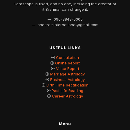
Horoscope is fixed, and no one, including the creator of
it Brahma, can change it.
— 090-8848-0005
— sheeraminternational@gmail.com
USEFUL LINKS
Consultation
Online Report
Voice Report
Marriage Astrology
Business Astrology
Birth Time Rectification
Past Life Reading
Career Astrology
Menu