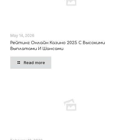
May 14, 2026
Рейтинг Онлайн Казино 2025 С Высокими
Выплатами И Шансами
Read more