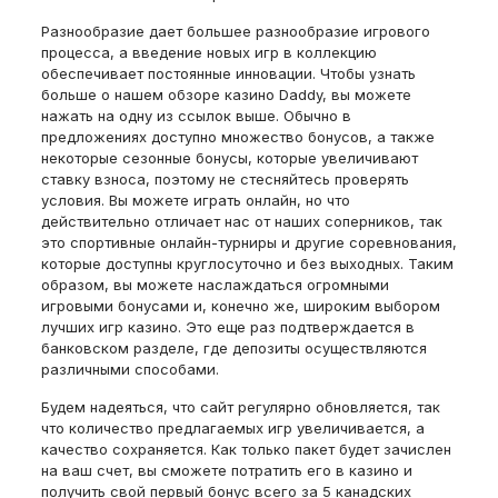
Разнообразие дает большее разнообразие игрового
процесса, а введение новых игр в коллекцию
обеспечивает постоянные инновации. Чтобы узнать
больше о нашем обзоре казино Daddy, вы можете
нажать на одну из ссылок выше. Обычно в
предложениях доступно множество бонусов, а также
некоторые сезонные бонусы, которые увеличивают
ставку взноса, поэтому не стесняйтесь проверять
условия. Вы можете играть онлайн, но что
действительно отличает нас от наших соперников, так
это спортивные онлайн-турниры и другие соревнования,
которые доступны круглосуточно и без выходных. Таким
образом, вы можете наслаждаться огромными
игровыми бонусами и, конечно же, широким выбором
лучших игр казино. Это еще раз подтверждается в
банковском разделе, где депозиты осуществляются
различными способами.
Будем надеяться, что сайт регулярно обновляется, так
что количество предлагаемых игр увеличивается, а
качество сохраняется. Как только пакет будет зачислен
на ваш счет, вы сможете потратить его в казино и
получить свой первый бонус всего за 5 канадских