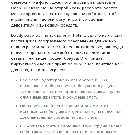
семерки» (на фото), джекпоты игровых автоматов и
Cash Glücksspiele. Во второй части рассматривается
меню вариантов оплаты и то, как они работают, чтобы
игроки знали, где они могут играть со своими
депозитами и выводами средств.
Daddy работает на технологии NetEnt, одного из лучших
поставщиков программного обеспечения для казино.
Если игроки играют в свой бесплатный бонус, они будут
получать процент от каждой ставки, где чем выше
ставка, тем выше процент бонуса. Это придает
виртуальному казино приятное ощущение, приятное как
для глаз, так и для игроков.
Все слоты адаптированы для Android и iOS и
включают в себя различные бонусные функции,
такие как бесплатные вращения, бонусные раунды,
случайные джекпоты и бонусные слоты.
После успешной регистрации игрок сможет
использовать бонусные коды казино для получения
дополнительных средств на свой счет.
Вы можете играть в свою любимую игру на своем
мобильном телефоне, планшете или настольном