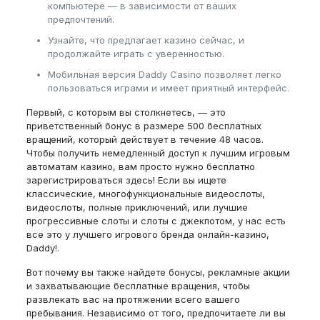
компьютере — в зависимости от ваших
предпочтений.
Узнайте, что предлагает казино сейчас, и
продолжайте играть с уверенностью.
Мобильная версия Daddy Casino позволяет легко
пользоваться играми и имеет приятный интерфейс.
Первый, с которым вы столкнетесь, — это
приветственный бонус в размере 500 бесплатных
вращений, который действует в течение 48 часов.
Чтобы получить немедленный доступ к лучшим игровым
автоматам казино, вам просто нужно бесплатно
зарегистрироваться здесь! Если вы ищете
классические, многофункциональные видеослоты,
видеослоты, полные приключений, или лучшие
прогрессивные слоты и слоты с джекпотом, у нас есть
все это у лучшего игрового бренда онлайн-казино,
Daddy!.
Вот почему вы также найдете бонусы, рекламные акции
и захватывающие бесплатные вращения, чтобы
развлекать вас на протяжении всего вашего
пребывания. Независимо от того, предпочитаете ли вы