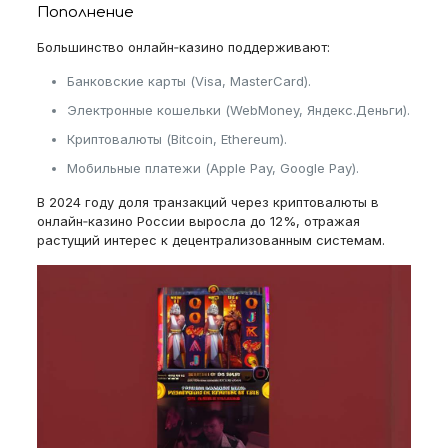
Пополнение
Большинство онлайн‑казино поддерживают:
Банковские карты (Visa, MasterCard).
Электронные кошельки (WebMoney, Яндекс.Деньги).
Криптовалюты (Bitcoin, Ethereum).
Мобильные платежи (Apple Pay, Google Pay).
В 2024 году доля транзакций через криптовалюты в
онлайн‑казино России выросла до 12%, отражая
растущий интерес к децентрализованным системам.