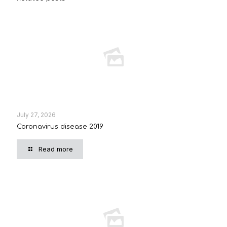
July 27, 2026
Coronavirus disease 2019
Read more