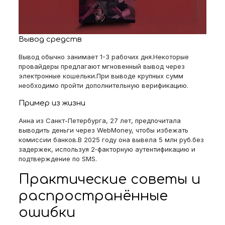
Вывод средств
Вывод обычно занимает 1-3 рабочих дня.Некоторые
провайдеры предлагают мгновенный вывод через
электронные кошельки.При выводе крупных сумм
необходимо пройти дополнительную верификацию.
Пример из жизни
Анна из Санкт-Петербурга, 27 лет, предпочитала
выводить деньги через WebMoney, чтобы избежать
комиссии банков.В 2025 году она вывела 5 млн руб.без
задержек, используя 2‑факторную аутентификацию и
подтверждение по SMS.
Практические советы и
распространённые
ошибки