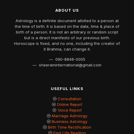
ABOUT US
Astrology is a definite document allotted to a person at
the time of birth. It is based on the date, time & place of
birth of a person. It is not an arbitrary or random script
but is a direct manifesto of our previous birth.
Horoscope is fixed, and no one, including the creator of
it Brahma, can change it.
— 090-8848-0005
— sheeraminternational@gmail.com
USEFUL LINKS
Consultation
Online Report
Voice Report
Marriage Astrology
Business Astrology
Birth Time Rectification
Past Life Reading