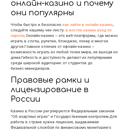
онлайн‑казино и почему
они популярны
Чтобы быстро и безопасно
как зайти в онлайн казино
,
следуйте нашему чек‑листу:
в восток казино вход по
паролю
.Онлайн‑казино – это веб‑платформы, где можно
играть в слоты, рулетки, блэкджек, покер и многое
другое.Главное отличие от офлайн‑казино –
возможность играть из любой точки мира, не выходя из
дома.Гибкость и доступность делают их популярными
среди широкой аудитории: от студентов до
бизнес‑менеджеров.
Правовые рамки и
лицензирование в
России
Казино в России регулируются Федеральным законом
“Об азартных играх” и Государственным контролем.Для
работы в стране нужна лицензия, выдаваемая
Федеральной службой по финансовому мониторингу