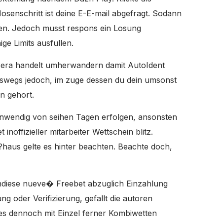
senschritt ist deine E-E-mail abgefragt. Sodann
den. Jedoch musst respons ein Losung
e Limits ausfullen.
. Sera handelt umherwandern damit AutoIdent
ineswegs jedoch, im zuge dessen du dein umsonst
n gehort.
inwendig von seihen Tagen erfolgen, ansonsten
noffizieller mitarbeiter Wettschein blitz.
i?haus gelte es hinter beachten. Beachte doch,
endiese nueve� Freebet abzuglich Einzahlung
 oder Verifizierung, gefallt die autoren
es dennoch mit Einzel ferner Kombiwetten