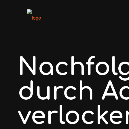
Nachfol
durch Ad
verlocke