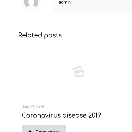
admin
Related posts
July 27, 2026
Coronavirus disease 2019