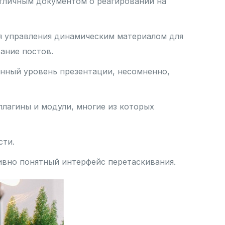
тличным документом о реагировании на
ля управления динамическим материалом для
вание постов.
енный уровень презентации, несомненно,
лагины и модули, многие из которых
сти.
ивно понятный интерфейс перетаскивания.