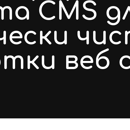
та CMS д
чески чи
тки веб 