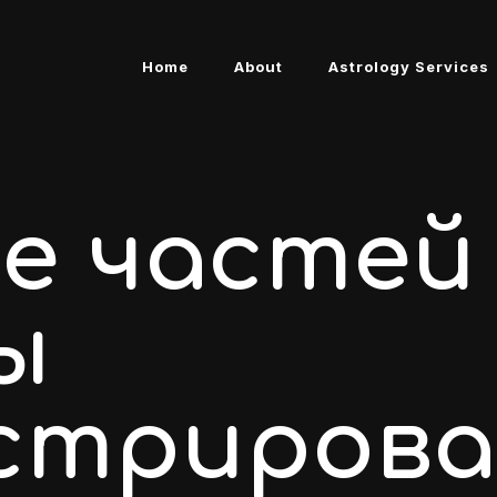
Home
About
Astrology Services
е частей
ы
стрирова