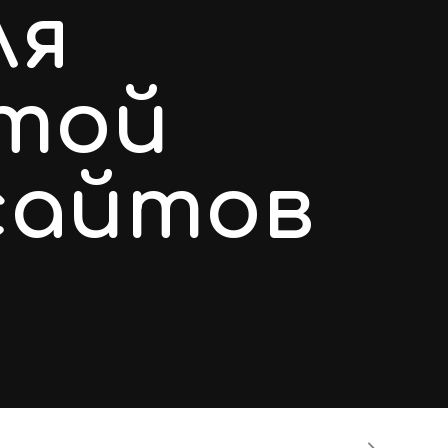
ля
стой
сайтов