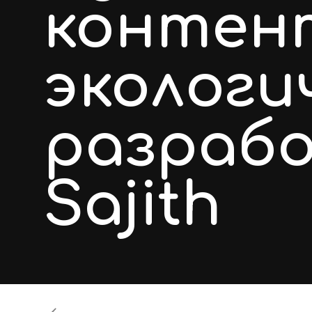
контен
экологи
разрабо
Sajith