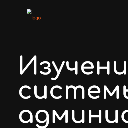
Изучени
систем
админи