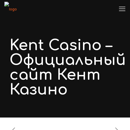
Kent Casino –
Официальный
сайт Кент
Казино