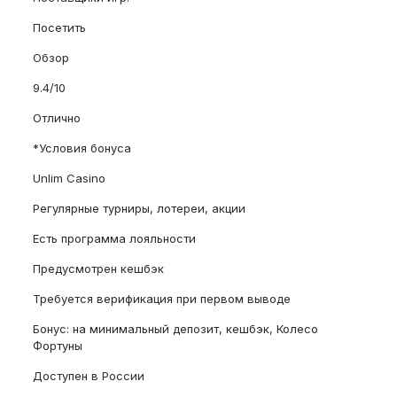
Посетить
Обзор
9.4/10
Отлично
*Условия бонуса
Unlim Casino
Регулярные турниры, лотереи, акции
Есть программа лояльности
Предусмотрен кешбэк
Требуется верификация при первом выводе
Бонус: на минимальный депозит, кешбэк, Колесо
Фортуны
Доступен в России