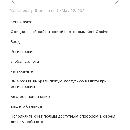
Published by
admin
on
May 22, 2024
Kent Casino
Официальный сайт игровой платформы Kent Casino
Вход
Регистрация
Любая валюта
на аккаунте
Вы можете выбрать любую доступную валюту при
регистрации.
Быстрое пополнение
вашего баланса
Пополняйте счет любым доступным способом в своем
личном кабинете.