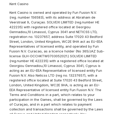
Kent Casino
Kent Casino is owned and operated by Fun Fusion N.V.
(reg. number 156583), with its address at Abraham de
Veerstraat 9, Curaçao. SOLVEXI LIMITED (reg.number HE
422235) with registered office located at Georgiou
Gennadiou,10 Limassol, Cyprus 3041 and NETICSS LTD,
registration no. 13237657, address Suite 17020 43 Bedford
Street, London, United Kingdom, WC2E 9HA act as EU-EEA
Representatives of licensed entity, and operated by Fun
Fusion N.V. Curacao, as a licence holder (No 365/JAZ Sub-
license GLH-OCCHKTW0703052021.) SOLVEXI LIMITED
(reg.number HE 422235) with a registered office located at
Georgiou Gennadiou,10 Limassol, Cyprus 3041, Cyprus is
acting as an EU-EEA Representative of licensed entity Fun
Fusion N.V. Also Neticss LTD (reg no. 13237657), with a
registered office located at Suite 17020 43 Bedford Street,
London, United Kingdom, WC2E 9HA, is acting as an EU-
EEA Representative of licensed entity Fun Fusion N.V. The
Terms and Conditions in a part, which relates to your
participation in the Games, shall be governed by the Laws
of Curaçao, and in a part which relates to payment
collection and transactions shall be governed by the Laws