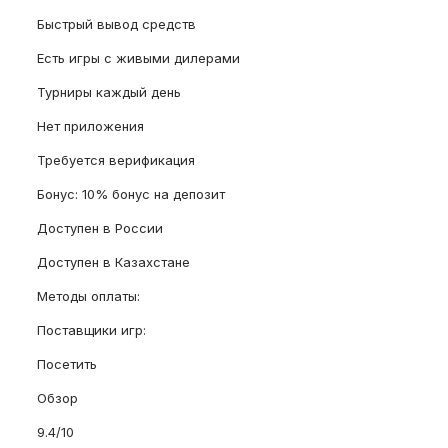
Быстрый вывод средств
Есть игры с живыми дилерами
Турниры каждый день
Нет приложения
Требуется верификация
Бонус: 10% бонус на депозит
Доступен в России
Доступен в Казахстане
Методы оплаты:
Поставщики игр:
Посетить
Обзор
9.4/10