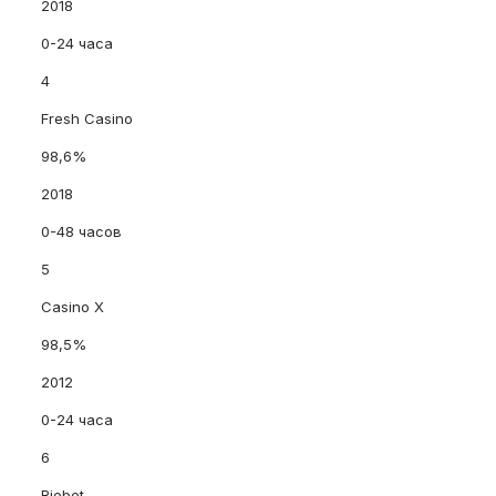
2018
0-24 часа
4
Fresh Casino
98,6%
2018
0-48 часов
5
Casino X
98,5%
2012
0-24 часа
6
Riobet