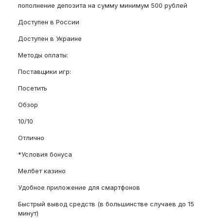
пополнение депозита на сумму минимум 500 рублей
Доступен в России
Доступен в Украине
Методы оплаты:
Поставщики игр:
Посетить
Обзор
10/10
Отлично
*Условия бонуса
Мелбет казино
Удобное приложение для смартфонов
Быстрый вывод средств (в большинстве случаев до 15
минут)