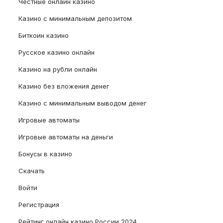
Честные онлайн казино
Казино с минимальным депозитом
Биткоин казино
Русское казино онлайн
Казино на рубли онлайн
Казино без вложения денег
Казино с минимальным выводом денег
Игровые автоматы
Игровые автоматы на деньги
Бонусы в казино
Скачать
Войти
Регистрация
Рейтинг онлайн казино России 2024