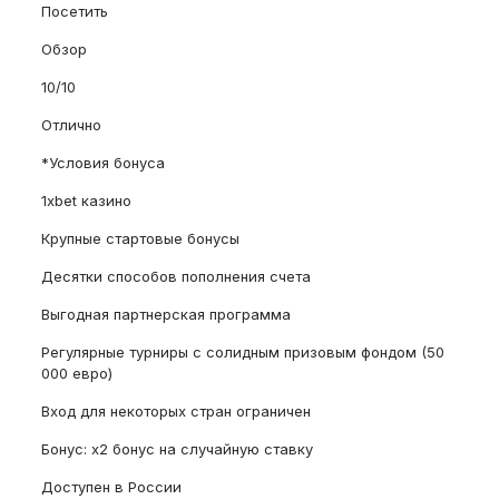
Посетить
Обзор
10/10
Отлично
*Условия бонуса
1xbet казино
Крупные стартовые бонусы
Десятки способов пополнения счета
Выгодная партнерская программа
Регулярные турниры с солидным призовым фондом (50
000 евро)
Вход для некоторых стран ограничен
Бонус: х2 бонус на случайную ставку
Доступен в России