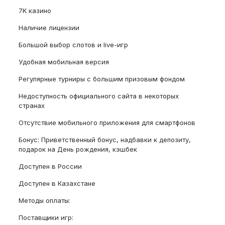
7K казино
Наличие лицензии
Большой выбор слотов и live-игр
Удобная мобильная версия
Регулярные турниры с большим призовым фондом
Недоступность официального сайта в некоторых
странах
Отсутствие мобильного приложения для смартфонов
Бонус: Приветственный бонус, надбавки к депозиту,
подарок на День рождения, кэшбек
Доступен в России
Доступен в Казахстане
Методы оплаты:
Поставщики игр: