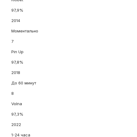
97,9%
2014
Моментально
7
Pin Up
97,8%
2018
До 60 минут
8
Volna
97,3%
2022
1-24 часа