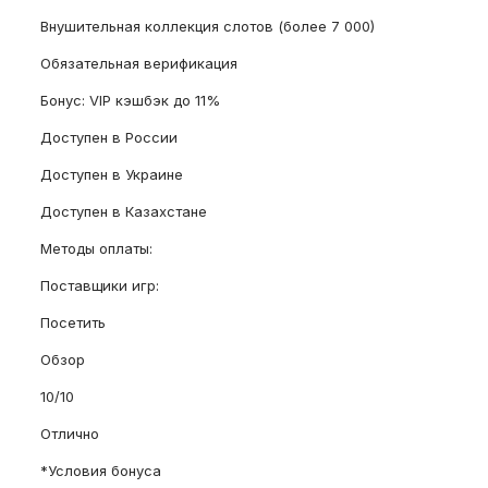
Внушительная коллекция слотов (более 7 000)
Обязательная верификация
Бонус: VIP кэшбэк до 11%
Доступен в России
Доступен в Украине
Доступен в Казахстане
Методы оплаты:
Поставщики игр:
Посетить
Обзор
10/10
Отлично
*Условия бонуса