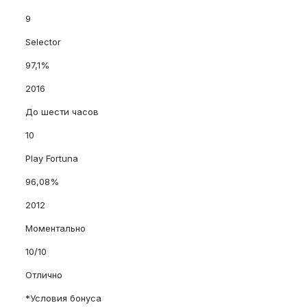
9
Selector
97,1%
2016
До шести часов
10
Play Fortuna
96,08%
2012
Моментально
10/10
Отлично
*Условия бонуса