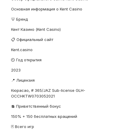
Основная информация о Kent Casino
💡 Бренд
Кент Казино (Kent Casino)
📋 Официальный сайт
Kent.casino
⏲ Год открытия
2023
📍 Лицензия
Кюрасао, # 365/JAZ Sub-license GLH-
OCCHKTW0703052021
💲 Приветственный бонус
150% + 150 бесплатных вращений
🃏 Всего игр