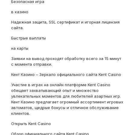
Безопасная игра
в казино
Надежная защита, SSL сертификат и игорная лицензия
сайта.
Быстрые выплаты
на карты
Заявки на вывод проходят обработку всего за 15 минут
с момента отправки.
Кент Казино – Зеркало официального сайта Kent Casino
Участие в играх на онлайн платформе Kent Casino
обещает захватывающий опыт и множество
увлекательных моментов для любителей азартных игр.
Кент Казино предлагает огромный ассортимент игровых
автоматов, щедрые бонусы и отличное обслуживание
клиентов.
Открыть Kent Casino
Обзор официального сайта Kent Casino