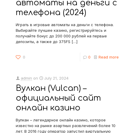
автоматы на деньги с
телефона (2024)
Играть в игровые автоматы на деньги с телефона.
Выбирайте лучшее казино, регистрируйтесь и
получайте бонус до 200 000 рублей на первые
депозиты, а также до 375FS
[…]
0
0
Read more
admin
on
July 21, 2024
Вулкан (Vulсan) –
официальный сайт
онлайн казино
Вулкан – легендарное онлайн казино, которое
известно на рынке азартных развлечений более 10
лет. В 2016 году оператор запустил виртуальную