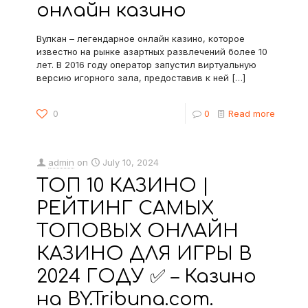
онлайн казино
Вулкан – легендарное онлайн казино, которое
известно на рынке азартных развлечений более 10
лет. В 2016 году оператор запустил виртуальную
версию игорного зала, предоставив к ней
[…]
0
0
Read more
admin
on
July 10, 2024
ТОП 10 КАЗИНО |
РЕЙТИНГ САМЫХ
ТОПОВЫХ ОНЛАЙН
КАЗИНО ДЛЯ ИГРЫ В
2024 ГОДУ ✅ – Казино
на BY.Tribuna.com.